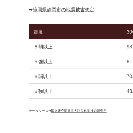
➡︎
静岡県静岡市の地震被害想定
震度
3
５弱以上
93
５強以上
81
６弱以上
70
６強以上
43
データソース➡︎
国立研究開発法人防災科学技術研究所