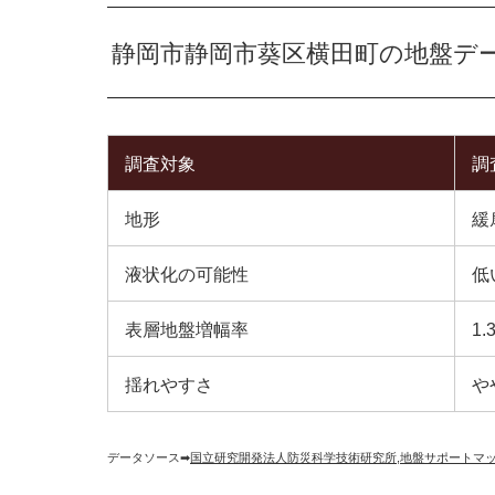
静岡市静岡市葵区横田町の地盤デ
調査対象
調
地形
緩
液状化の可能性
低
表層地盤増幅率
1.
揺れやすさ
や
データソース➡︎
国立研究開発法人防災科学技術研究所
,
地盤サポートマ