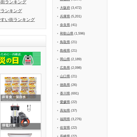
い街ランキング
大阪府
(3,472)
街ランキング
兵庫県
(5,201)
やすい街ランキング
奈良県
(41)
和歌山県
(1,596)
鳥取県
(21)
島根県
(21)
岡山県
(2,189)
広島県
(2,098)
山口県
(21)
徳島県
(26)
香川県
(691)
愛媛県
(22)
高知県
(37)
福岡県
(3,276)
佐賀県
(22)
長崎県
(22)