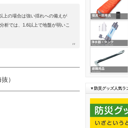
0」以上の場合は強い揺れへの備えが
分析では、1.6以上で地盤が弱いこ
海抜）
▼防災グッズ人気ラ