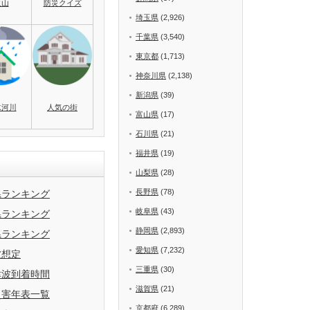
火山
防災クイズ
埼玉県
(2,926)
千葉県
(3,540)
東京都
(1,713)
神奈川県
(2,138)
新潟県
(39)
水河川
人気の街
富山県
(17)
石川県
(21)
福井県
(19)
山梨県
(28)
長野県
(78)
県ランキング
岐阜県
(43)
県ランキング
静岡県
(2,893)
県ランキング
愛知県
(7,232)
波想定
三重県
(30)
津波到着時間
滋賀県
(21)
災害年表一覧
京都府
(6,289)