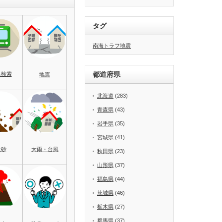
タグ
南海トラフ地震
都道府県
名検索
地震
北海道
(283)
青森県
(43)
岩手県
(35)
宮城県
(41)
土砂
大雨・台風
秋田県
(23)
山形県
(37)
福島県
(44)
茨城県
(46)
栃木県
(27)
群馬県
(37)