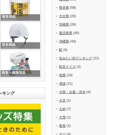
熊本県
(58)
大分県
(20)
宮崎県
(28)
鹿児島県
(45)
沖縄県
(43)
駅
(6)
住みたい街ランキング
(21)
防災クイズ
(3)
地震
(16)
津波
(11)
大雨・台風・洪水
(6)
ンキング
火災
(1)
土砂
(7)
大雪
(1)
竜巻
(1)
火山
(4)