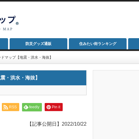
防災グッズ通販
住みたい街ランキング
ードマップ【地震・洪水・海抜】
地震・洪水・海抜】
RSS
feedly
Pin it
【記事公開日】2022/10/22