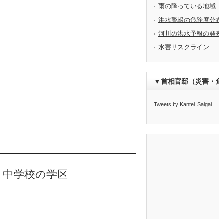
雨の降っている地域
洪水警報の危険度分
河川の洪水予報の発
水害リスクライン
▼首相官邸（災害・
Tweets by Kantei_Saigai
・中学校の学区