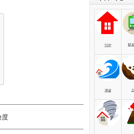
駅
TOP
）
津波
険度