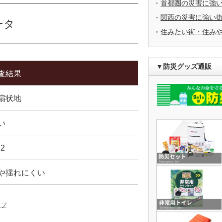
首都圏の災害に強
関西の災害に強い
ータ
住みたい街・住み
▼防災グッズ通販
査結果
扇状地
い
32
や揺れにくい
ップ