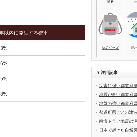
竜巻
0年以内に発生する確率
浸
.3%
防災グッズ
.6%
▼注目記事
.5%
災害に強い都道府
.8%
地震が多い都道府
地盤の強い都道府
都道府県ごとの津
南海トラフ地震の
日本で起きた自然