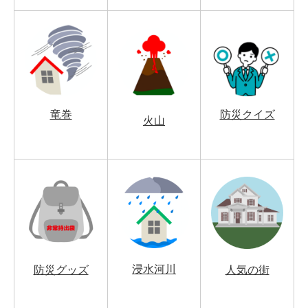
竜巻
防災クイズ
火山
浸水河川
防災グッズ
人気の街