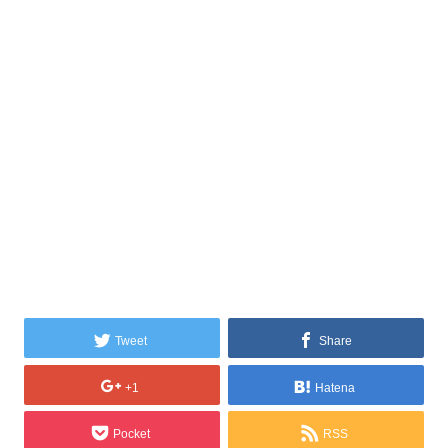
Tweet
Share
+1
Hatena
Pocket
RSS