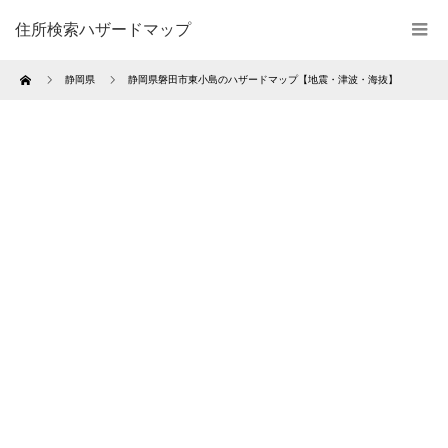
住所検索ハザードマップ
Home
静岡県
静岡県磐田市東小島のハザードマップ【地震・津波・海抜】