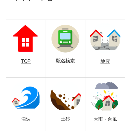
駅名検索
TOP
地震
土砂
津波
大雨・台風