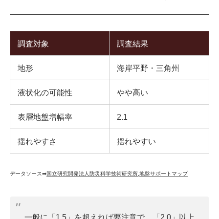
調査対象
調査結果
地形
海岸平野・三角州
液状化の可能性
やや高い
表層地盤増幅率
2.1
揺れやすさ
揺れやすい
データソース➡︎
国立研究開発法人防災科学技術研究所
,
地盤サポートマップ
一般に「1.5」を超えれば要注意で、「2.0」以上