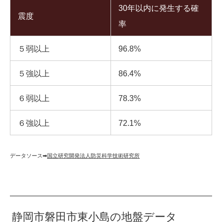
30年以内に発生する確
震度
率
５弱以上
96.8%
５強以上
86.4%
６弱以上
78.3%
６強以上
72.1%
データソース➡︎
国立研究開発法人防災科学技術研究所
静岡市磐田市東小島の地盤データ