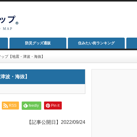
防災グッズ通販
住みたい街ランキング
マップ【地震・津波・海抜】
・津波・海抜】
RSS
feedly
Pin it
【記事公開日】2022/09/24