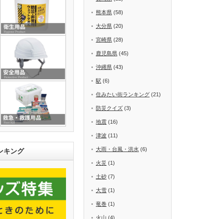
熊本県
(58)
大分県
(20)
宮崎県
(28)
鹿児島県
(45)
沖縄県
(43)
駅
(6)
住みたい街ランキング
(21)
防災クイズ
(3)
地震
(16)
津波
(11)
大雨・台風・洪水
(6)
ンキング
火災
(1)
土砂
(7)
大雪
(1)
竜巻
(1)
火山
(4)