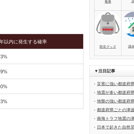
竜巻
0年以内に発生する確率
浸
防災グッズ
.3%
▼注目記事
.9%
災害に強い都道府
.0%
地震が多い都道府
地盤の強い都道府
.3%
都道府県ごとの津
南海トラフ地震の
日本で起きた自然