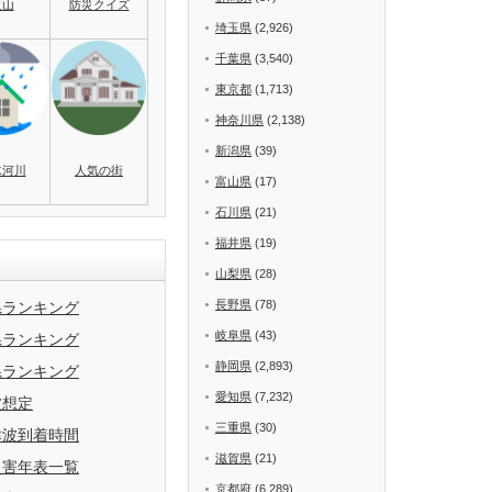
火山
防災クイズ
埼玉県
(2,926)
千葉県
(3,540)
東京都
(1,713)
神奈川県
(2,138)
新潟県
(39)
水河川
人気の街
富山県
(17)
石川県
(21)
福井県
(19)
山梨県
(28)
長野県
(78)
県ランキング
岐阜県
(43)
県ランキング
静岡県
(2,893)
県ランキング
愛知県
(7,232)
波想定
三重県
(30)
津波到着時間
滋賀県
(21)
災害年表一覧
京都府
(6,289)