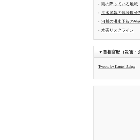
雨の降っている地域
洪水警報の危険度分
河川の洪水予報の発
水害リスクライン
▼首相官邸（災害・
Tweets by Kantei_Saigai