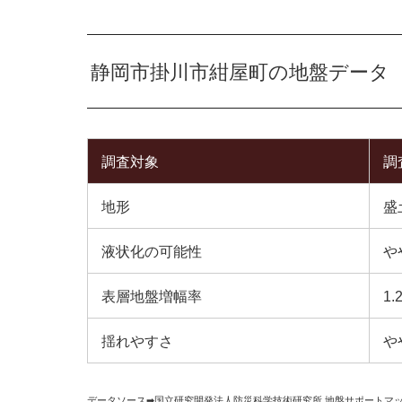
静岡市掛川市紺屋町の地盤データ
調査対象
調
地形
盛
液状化の可能性
や
表層地盤増幅率
1.
揺れやすさ
や
データソース➡︎
国立研究開発法人防災科学技術研究所
,
地盤サポートマ