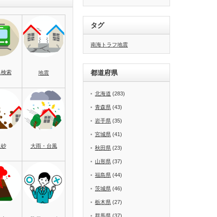
タグ
南海トラフ地震
都道府県
名検索
地震
北海道
(283)
青森県
(43)
岩手県
(35)
宮城県
(41)
土砂
大雨・台風
秋田県
(23)
山形県
(37)
福島県
(44)
茨城県
(46)
栃木県
(27)
群馬県
(37)