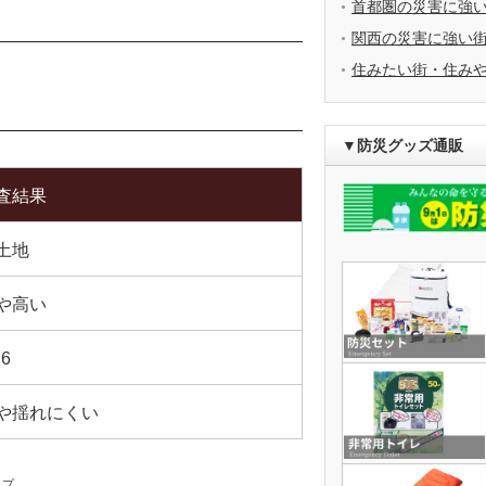
首都圏の災害に強
関西の災害に強い
住みたい街・住み
▼防災グッズ通販
査結果
土地
や高い
26
や揺れにくい
ップ