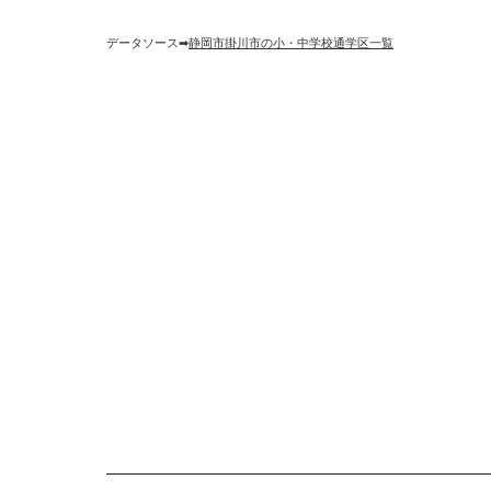
データソース➡︎
静岡市掛川市の小・中学校通学区一覧