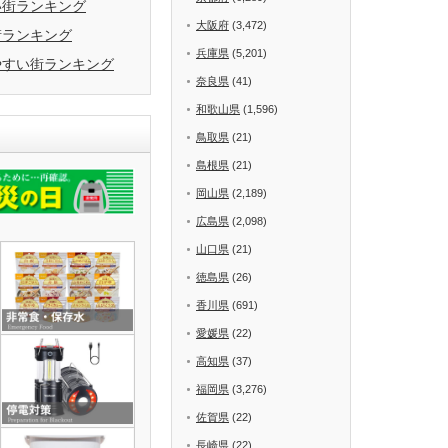
い街ランキング
大阪府
(3,472)
街ランキング
兵庫県
(5,201)
やすい街ランキング
奈良県
(41)
和歌山県
(1,596)
鳥取県
(21)
島根県
(21)
岡山県
(2,189)
広島県
(2,098)
山口県
(21)
徳島県
(26)
香川県
(691)
愛媛県
(22)
高知県
(37)
福岡県
(3,276)
佐賀県
(22)
長崎県
(22)