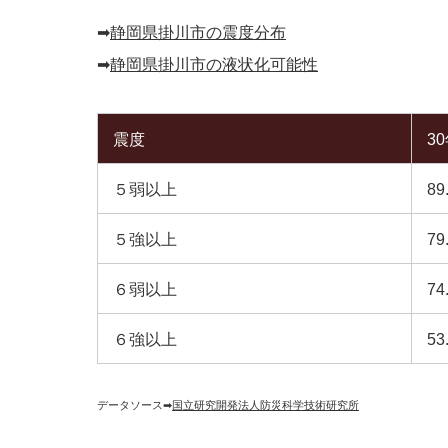
➡︎
静岡県掛川市の震度分布
➡︎
静岡県掛川市の液状化可能性
震度
3
５弱以上
89
５強以上
79
６弱以上
74
６強以上
53
データソース➡︎
国立研究開発法人防災科学技術研究所