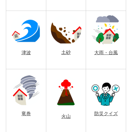
土砂
津波
大雨・台風
竜巻
防災クイズ
火山