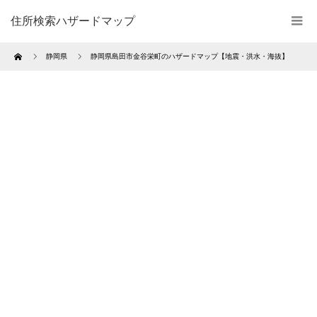
住所検索ハザードマップ
Home
静岡県
静岡県島田市金谷栄町のハザードマップ【地震・洪水・海抜】