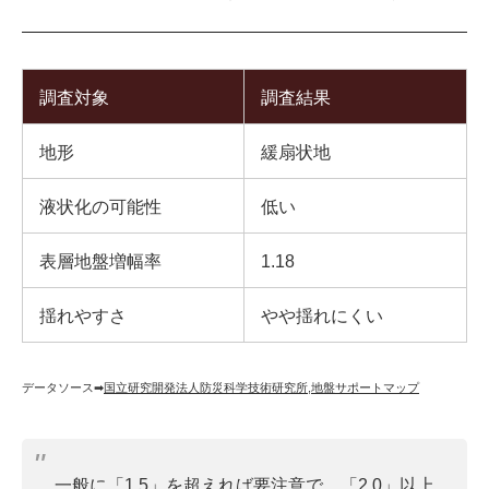
調査対象
調査結果
地形
緩扇状地
液状化の可能性
低い
表層地盤増幅率
1.18
揺れやすさ
やや揺れにくい
データソース➡︎
国立研究開発法人防災科学技術研究所
,
地盤サポートマップ
一般に「1.5」を超えれば要注意で、「2.0」以上