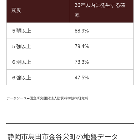
30年以内に発生する確
震度
率
５弱以上
88.9%
５強以上
79.4%
６弱以上
73.3%
６強以上
47.5%
データソース➡︎
国立研究開発法人防災科学技術研究所
静岡市島田市金谷栄町の地盤データ