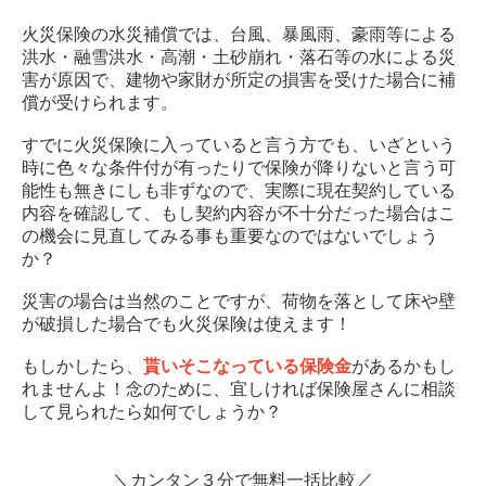
火災保険の水災補償では、台風、暴風雨、豪雨等による
洪水・融雪洪水・高潮・土砂崩れ・落石等の水による災
害が原因で、建物や家財が所定の損害を受けた場合に補
償が受けられます。
すでに火災保険に入っていると言う方でも、いざという
時に色々な条件付が有ったりで保険が降りないと言う可
能性も無きにしも非ずなので、実際に現在契約している
内容を確認して、もし契約内容が不十分だった場合はこ
の機会に見直してみる事も重要なのではないでしょう
か？
災害の場合は当然のことですが、荷物を落として床や壁
が破損した場合でも火災保険は使えます！
もしかしたら、
貰いそこなっている保険金
があるかもし
れませんよ！念のために、宜しければ保険屋さんに相談
して見られたら如何でしょうか？
＼カンタン３分で無料一括比較／