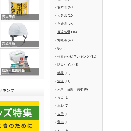
熊本県
(58)
大分県
(20)
宮崎県
(28)
鹿児島県
(45)
沖縄県
(43)
駅
(6)
住みたい街ランキング
(21)
防災クイズ
(3)
地震
(16)
津波
(11)
大雨・台風・洪水
(6)
ンキング
火災
(1)
土砂
(7)
大雪
(1)
竜巻
(1)
火山
(4)