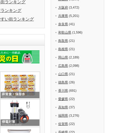
い街ランキング
大阪府
(3,472)
街ランキング
兵庫県
(5,201)
やすい街ランキング
奈良県
(41)
和歌山県
(1,596)
鳥取県
(21)
島根県
(21)
岡山県
(2,189)
広島県
(2,098)
山口県
(21)
徳島県
(26)
香川県
(691)
愛媛県
(22)
高知県
(37)
福岡県
(3,276)
佐賀県
(22)
長崎県
(22)