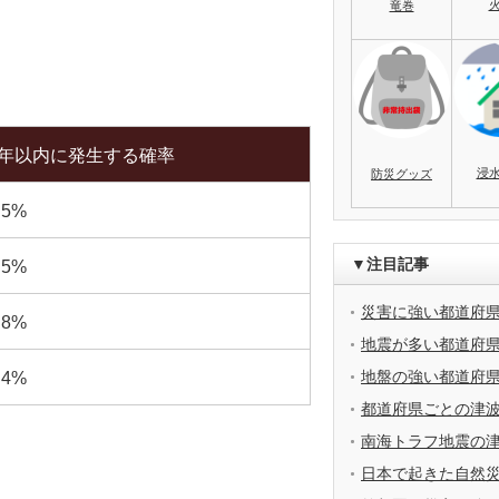
竜巻
0年以内に発生する確率
浸
防災グッズ
.5%
▼注目記事
.5%
災害に強い都道府
.8%
地震が多い都道府
地盤の強い都道府
.4%
都道府県ごとの津
南海トラフ地震の
日本で起きた自然