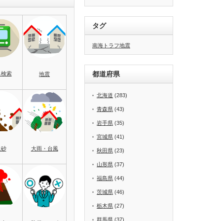
タグ
南海トラフ地震
都道府県
名検索
地震
北海道
(283)
青森県
(43)
岩手県
(35)
宮城県
(41)
土砂
大雨・台風
秋田県
(23)
山形県
(37)
福島県
(44)
茨城県
(46)
栃木県
(27)
群馬県
(37)