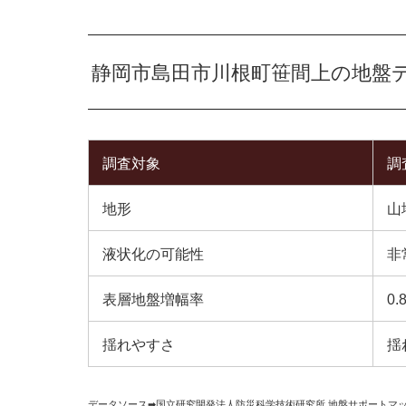
静岡市島田市川根町笹間上の地盤
調査対象
調
地形
山
液状化の可能性
非
表層地盤増幅率
0.
揺れやすさ
揺
データソース➡︎
国立研究開発法人防災科学技術研究所
,
地盤サポートマ