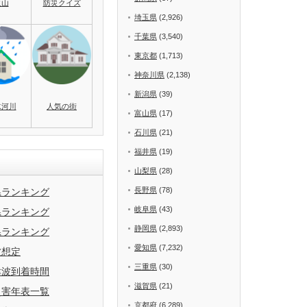
火山
防災クイズ
埼玉県
(2,926)
千葉県
(3,540)
東京都
(1,713)
神奈川県
(2,138)
新潟県
(39)
水河川
人気の街
富山県
(17)
石川県
(21)
福井県
(19)
山梨県
(28)
長野県
(78)
県ランキング
岐阜県
(43)
県ランキング
静岡県
(2,893)
県ランキング
愛知県
(7,232)
波想定
三重県
(30)
津波到着時間
滋賀県
(21)
災害年表一覧
京都府
(6,289)