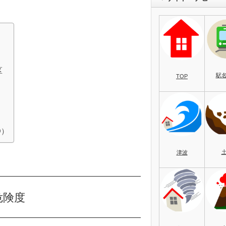
区
駅
TOP
O）
津波
危険度