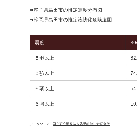
➡︎
静岡県島田市の推定震度分布図
➡︎
静岡県島田市の推定液状化危険度図
震度
3
５弱以上
82
５強以上
74
６弱以上
54
６強以上
10
データソース➡︎
国立研究開発法人防災科学技術研究所