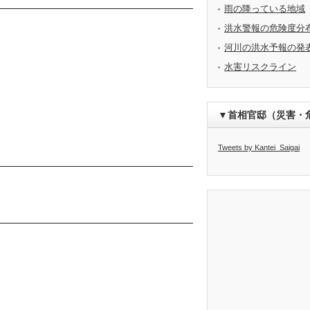
雨の降っている地域
洪水警報の危険度分
河川の洪水予報の発
水害リスクライン
▼首相官邸（災害・
Tweets by Kantei_Saigai