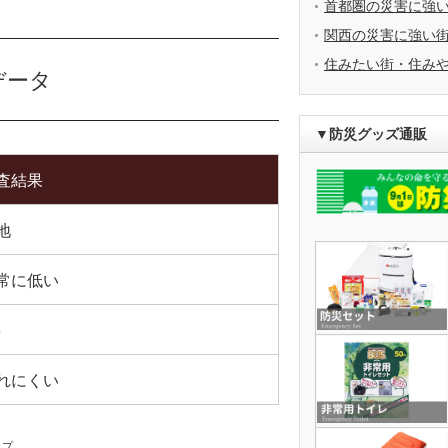
首都圏の災害に強
関西の災害に強い
住みたい街・住み
データ
▼防災グッズ通販
査結果
地
常に低い
8
れにくい
ップ