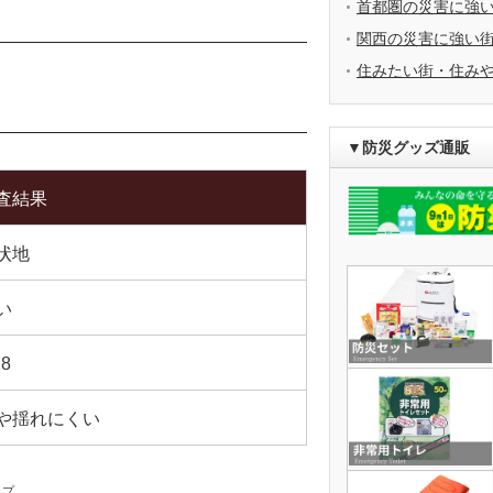
首都圏の災害に強
関西の災害に強い
住みたい街・住み
▼防災グッズ通販
査結果
状地
い
18
や揺れにくい
ップ