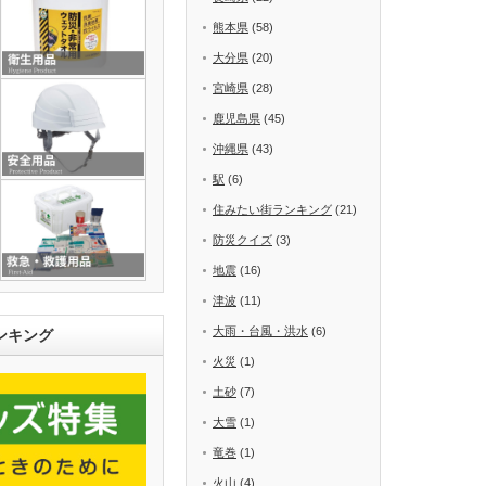
熊本県
(58)
大分県
(20)
宮崎県
(28)
鹿児島県
(45)
沖縄県
(43)
駅
(6)
住みたい街ランキング
(21)
防災クイズ
(3)
地震
(16)
津波
(11)
大雨・台風・洪水
(6)
ンキング
火災
(1)
土砂
(7)
大雪
(1)
竜巻
(1)
火山
(4)