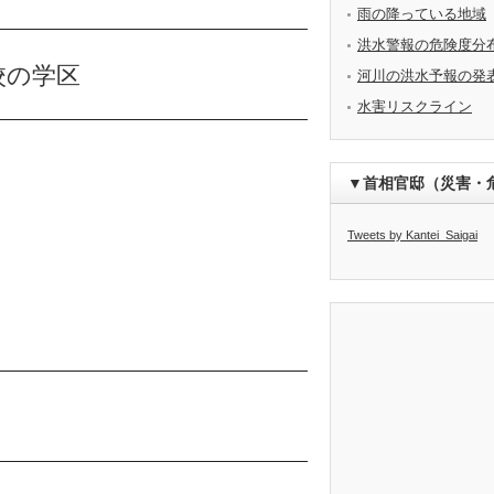
雨の降っている地域
洪水警報の危険度分
校の学区
河川の洪水予報の発
水害リスクライン
▼首相官邸（災害・
Tweets by Kantei_Saigai