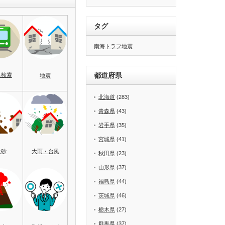
タグ
南海トラフ地震
都道府県
名検索
地震
北海道
(283)
青森県
(43)
岩手県
(35)
宮城県
(41)
土砂
大雨・台風
秋田県
(23)
山形県
(37)
福島県
(44)
茨城県
(46)
栃木県
(27)
群馬県
(37)