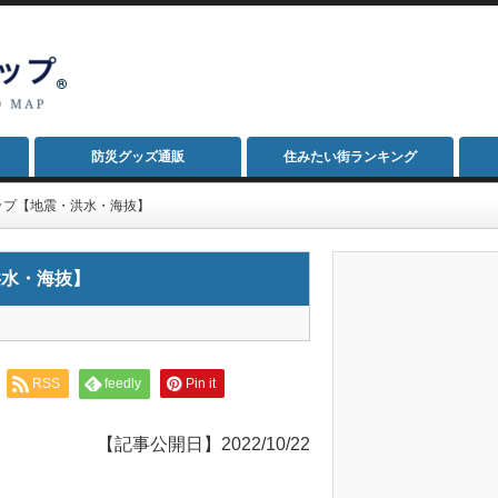
防災グッズ通販
住みたい街ランキング
ップ【地震・洪水・海抜】
洪水・海抜】
RSS
feedly
Pin it
【記事公開日】2022/10/22