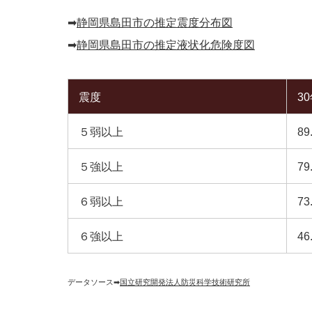
➡︎
静岡県島田市の推定震度分布図
➡︎
静岡県島田市の推定液状化危険度図
震度
3
５弱以上
89
５強以上
79
６弱以上
73
６強以上
46
データソース➡︎
国立研究開発法人防災科学技術研究所