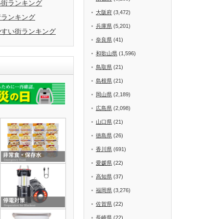
い街ランキング
大阪府
(3,472)
街ランキング
兵庫県
(5,201)
やすい街ランキング
奈良県
(41)
和歌山県
(1,596)
鳥取県
(21)
島根県
(21)
岡山県
(2,189)
広島県
(2,098)
山口県
(21)
徳島県
(26)
香川県
(691)
愛媛県
(22)
高知県
(37)
福岡県
(3,276)
佐賀県
(22)
長崎県
(22)