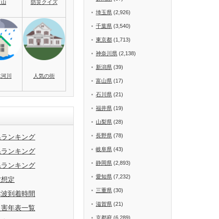
火山
防災クイズ
埼玉県
(2,926)
千葉県
(3,540)
東京都
(1,713)
神奈川県
(2,138)
新潟県
(39)
水河川
人気の街
富山県
(17)
石川県
(21)
福井県
(19)
山梨県
(28)
長野県
(78)
県ランキング
岐阜県
(43)
県ランキング
静岡県
(2,893)
県ランキング
愛知県
(7,232)
波想定
三重県
(30)
津波到着時間
滋賀県
(21)
災害年表一覧
京都府
(6,289)