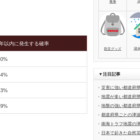
竜巻
0年以内に発生する確率
浸
防災グッズ
.0%
▼注目記事
.4%
災害に強い都道府
.3%
地震が多い都道府
地盤の強い都道府
.9%
都道府県ごとの津
南海トラフ地震の
日本で起きた自然