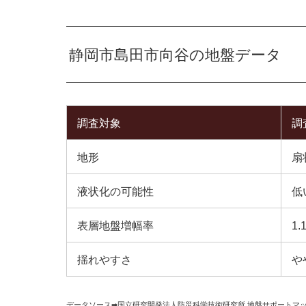
静岡市島田市向谷の地盤データ
調査対象
調
地形
扇
液状化の可能性
低
表層地盤増幅率
1.
揺れやすさ
や
データソース➡︎
国立研究開発法人防災科学技術研究所
,
地盤サポートマ