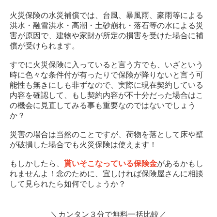
火災保険の水災補償では、台風、暴風雨、豪雨等による
洪水・融雪洪水・高潮・土砂崩れ・落石等の水による災
害が原因で、建物や家財が所定の損害を受けた場合に補
償が受けられます。
すでに火災保険に入っていると言う方でも、いざという
時に色々な条件付が有ったりで保険が降りないと言う可
能性も無きにしも非ずなので、実際に現在契約している
内容を確認して、もし契約内容が不十分だった場合はこ
の機会に見直してみる事も重要なのではないでしょう
か？
災害の場合は当然のことですが、荷物を落として床や壁
が破損した場合でも火災保険は使えます！
もしかしたら、
貰いそこなっている保険金
があるかもし
れませんよ！念のために、宜しければ保険屋さんに相談
して見られたら如何でしょうか？
＼カンタン３分で無料一括比較／