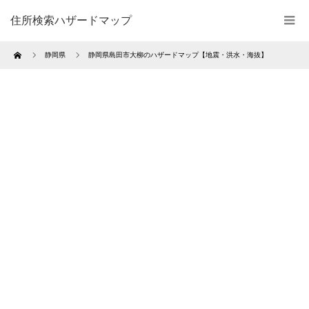
住所検索ハザードマップ
Home
静岡県
静岡県島田市大柳のハザードマップ【地震・洪水・海抜】