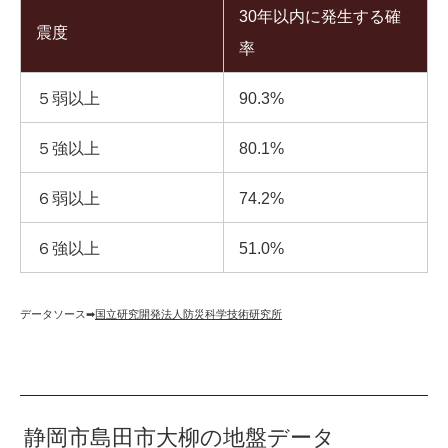
30年以内に発生する確
震度
率
５弱以上
90.3%
５強以上
80.1%
６弱以上
74.2%
６強以上
51.0%
データソース➡︎
国立研究開発法人防災科学技術研究所
静岡市島田市大柳の地盤データ