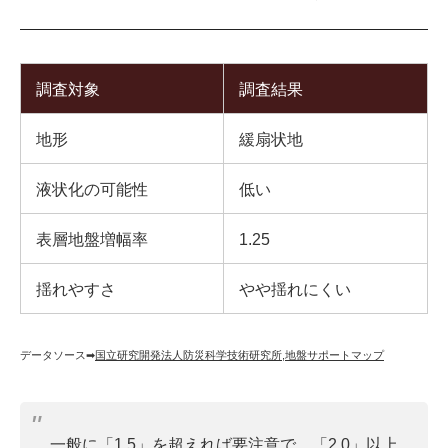
調査対象
調査結果
地形
緩扇状地
液状化の可能性
低い
表層地盤増幅率
1.25
揺れやすさ
やや揺れにくい
データソース➡︎
国立研究開発法人防災科学技術研究所
,
地盤サポートマップ
一般に「1.5」を超えれば要注意で、「2.0」以上