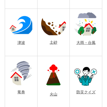
土砂
津波
大雨・台風
竜巻
防災クイズ
火山