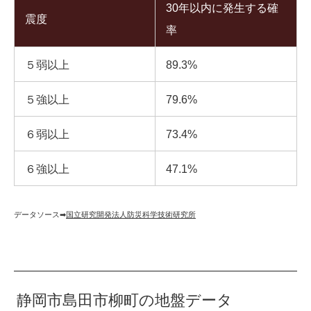
30年以内に発生する確
震度
率
５弱以上
89.3%
５強以上
79.6%
６弱以上
73.4%
６強以上
47.1%
データソース➡︎
国立研究開発法人防災科学技術研究所
静岡市島田市柳町の地盤データ