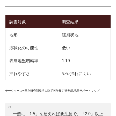
調査対象
調査結果
地形
緩扇状地
液状化の可能性
低い
表層地盤増幅率
1.19
揺れやすさ
やや揺れにくい
データソース➡︎
国立研究開発法人防災科学技術研究所
,
地盤サポートマップ
一般に「1.5」を超えれば要注意で、「2.0」以上