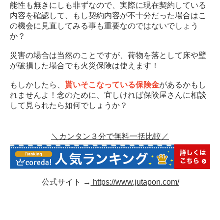
能性も無きにしも非ずなので、実際に現在契約している
内容を確認して、もし契約内容が不十分だった場合はこ
の機会に見直してみる事も重要なのではないでしょう
か？
災害の場合は当然のことですが、荷物を落として床や壁
が破損した場合でも火災保険は使えます！
もしかしたら、
貰いそこなっている保険金
があるかもし
れませんよ！念のために、宜しければ保険屋さんに相談
して見られたら如何でしょうか？
＼カンタン３分で無料一括比較／
公式サイト →
https://www.jutapon.com/