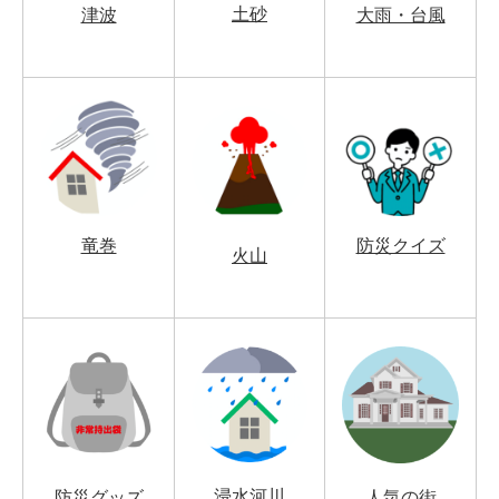
土砂
津波
大雨・台風
竜巻
防災クイズ
火山
浸水河川
防災グッズ
人気の街