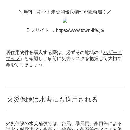
＼無料！ネット未公開優良物件が随時届く／
公式サイト →
https://www.town-life.jp/
居住用物件を購入する際は、必ずその地域の「
ハザード
マップ
」を確認し、事前に災害リスクを把握して大切な
命を守りましょう。
火災保険は水害にも適用される
火災保険の水災補償では、台風、暴風雨、豪雨等による
洪水・融雪洪水・高潮・土砂崩れ・落石等の水による災