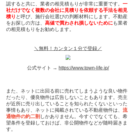
認すると共に、業者の相見積もりが非常に重要です。
一
社だけでなく複数の会社に見積りを依頼する手法を相見
積り
と呼び、施行会社選びの判断材料にします。不動産
をお探しの方は、
高値で買わされ損しないために
も業者
の相見積もりをお勧めします。
＼無料！カンタン１分で登録／
公式サイト →
https://www.town-life.jp/
また、ネットに出回る前に売れてしまうような良い物件
だったり、優良物件は広告しないこともあります。売主
が近所に売り出していることを知られたくないといった
事情もあり、ネットに掲載されている不動産物件は、
流
通物件の約二割
しかありません。今すぐでなくても、希
望条件を登録しておけば、非公開物件などが随時届きま
す。