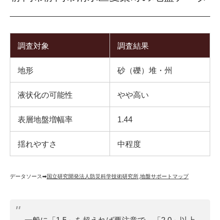
調査対象
調査結果
地形
砂（礫）堆・州
液状化の可能性
やや高い
表層地盤増幅率
1.44
揺れやすさ
中程度
データソース➡︎
国立研究開発法人防災科学技術研究所
,
地盤サポートマップ