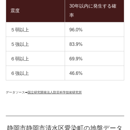
30年以内に発生する確
震度
率
５弱以上
96.0%
５強以上
83.9%
６弱以上
69.9%
６強以上
46.6%
データソース➡︎
国立研究開発法人防災科学技術研究所
静岡市静岡市清水区愛染町の地盤データ