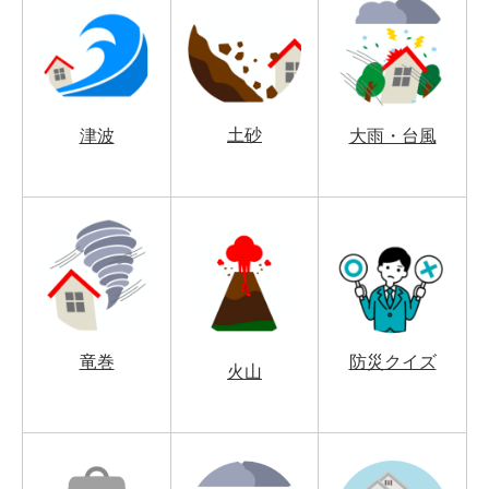
土砂
津波
大雨・台風
竜巻
防災クイズ
火山