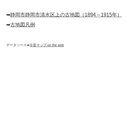
➡︎
静岡市静岡市清水区上の古地図（1894～1915年）
➡︎
古地図凡例
データソース➡︎
今昔マップ on the web