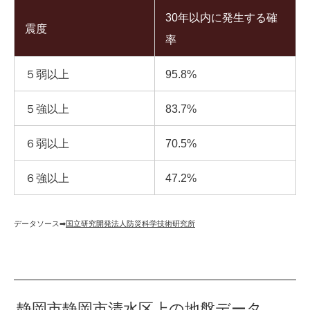
30年以内に発生する確
震度
率
５弱以上
95.8%
５強以上
83.7%
６弱以上
70.5%
６強以上
47.2%
データソース➡︎
国立研究開発法人防災科学技術研究所
静岡市静岡市清水区上の地盤データ