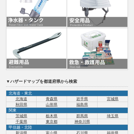
▼ハザードマップを都道府県から検索
北海道・東北
北海道
青森県
岩手県
宮城県
秋田県
山形県
福島県
関東
茨城県
栃木県
群馬県
埼玉県
千葉県
東京都
神奈川県
甲信越・北陸
新潟県
富山県
石川県
福井県