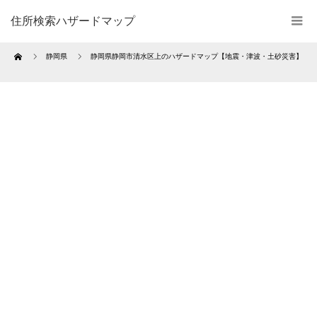
住所検索ハザードマップ
Home
静岡県
静岡県静岡市清水区上のハザードマップ【地震・津波・土砂災害】