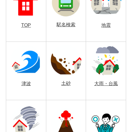
駅名検索
TOP
地震
土砂
津波
大雨・台風