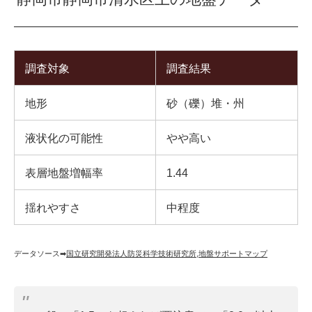
調査対象
調査結果
地形
砂（礫）堆・州
液状化の可能性
やや高い
表層地盤増幅率
1.44
揺れやすさ
中程度
データソース➡︎
国立研究開発法人防災科学技術研究所
,
地盤サポートマップ