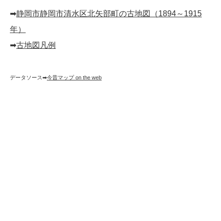
➡︎
静岡市静岡市清水区北矢部町の古地図（1894～1915
年）
➡︎
古地図凡例
データソース➡︎
今昔マップ on the web