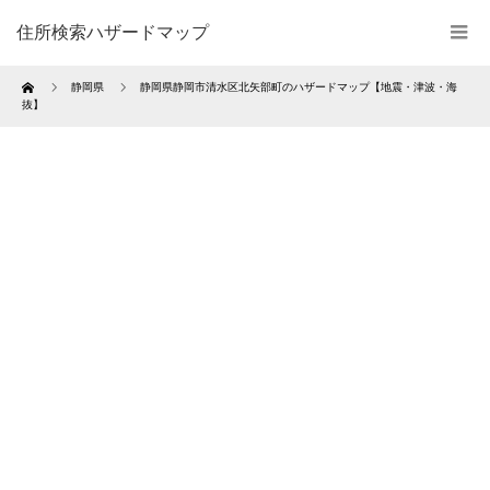
住所検索ハザードマップ
Home
静岡県
静岡県静岡市清水区北矢部町のハザードマップ【地震・津波・海
抜】