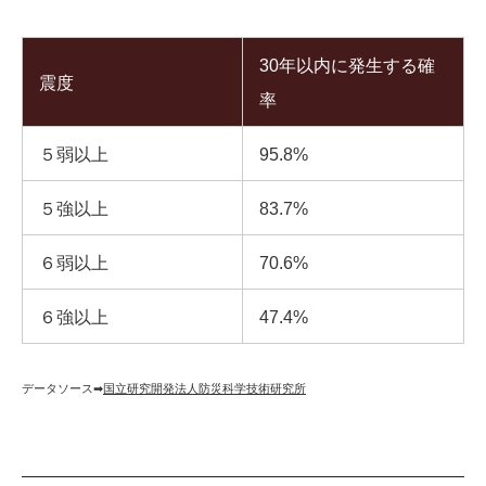
30年以内に発生する確
震度
率
５弱以上
95.8%
５強以上
83.7%
６弱以上
70.6%
６強以上
47.4%
データソース➡︎
国立研究開発法人防災科学技術研究所