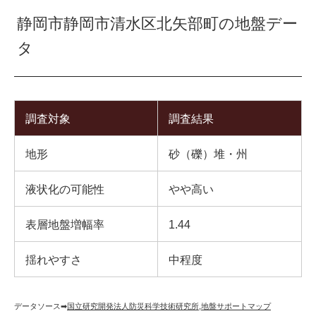
静岡市静岡市清水区北矢部町の地盤デー
タ
調査対象
調査結果
地形
砂（礫）堆・州
液状化の可能性
やや高い
表層地盤増幅率
1.44
揺れやすさ
中程度
データソース➡︎
国立研究開発法人防災科学技術研究所
,
地盤サポートマップ