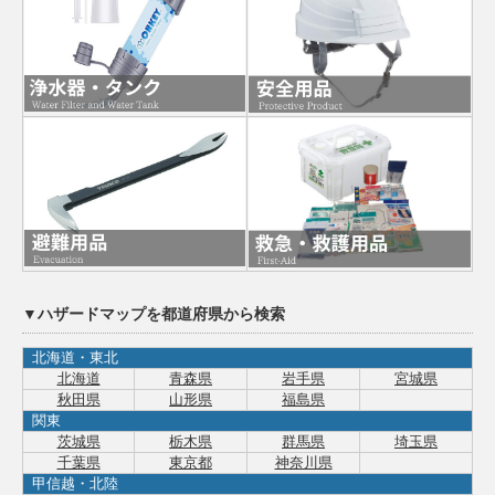
▼ハザードマップを都道府県から検索
北海道・東北
北海道
青森県
岩手県
宮城県
秋田県
山形県
福島県
関東
茨城県
栃木県
群馬県
埼玉県
千葉県
東京都
神奈川県
甲信越・北陸