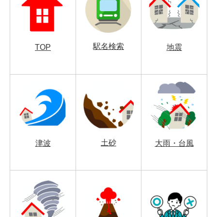
駅名検索
TOP
地震
土砂
津波
大雨・台風