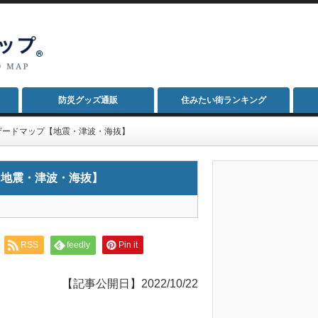
防災グッズ通販
住みたい街ランキング
ザードマップ【地震・津波・海抜】
【地震・津波・海抜】
RSS
feedly
Pin it
【記事公開日】2022/10/22