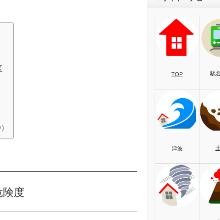
区
駅
TOP
O）
津波
危険度