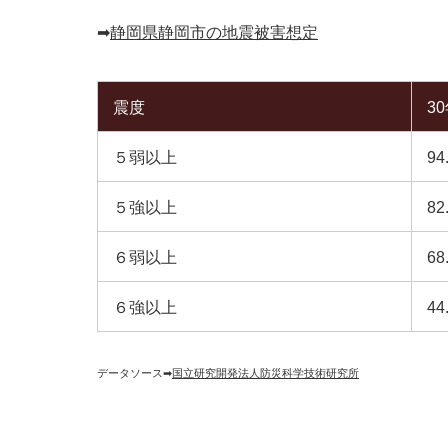
➡︎
静岡県静岡市の地震被害想定
震度
3
５弱以上
94
５強以上
82
６弱以上
68
６強以上
44
データソース➡︎
国立研究開発法人防災科学技術研究所