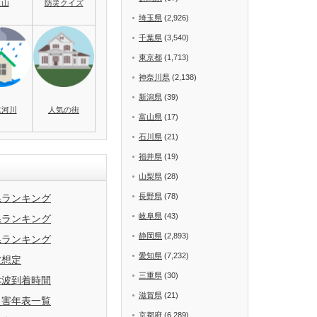
火山
防災クイズ
埼玉県
(2,926)
千葉県
(3,540)
東京都
(1,713)
神奈川県
(2,138)
新潟県
(39)
水河川
人気の街
富山県
(17)
石川県
(21)
福井県
(19)
山梨県
(28)
長野県
(78)
県ランキング
岐阜県
(43)
県ランキング
静岡県
(2,893)
県ランキング
愛知県
(7,232)
波想定
三重県
(30)
津波到着時間
滋賀県
(21)
災害年表一覧
京都府
(6,289)