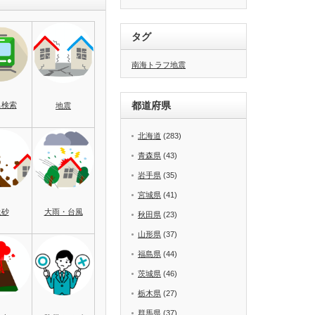
タグ
南海トラフ地震
都道府県
名検索
地震
北海道
(283)
青森県
(43)
岩手県
(35)
宮城県
(41)
土砂
大雨・台風
秋田県
(23)
山形県
(37)
福島県
(44)
茨城県
(46)
栃木県
(27)
群馬県
(37)