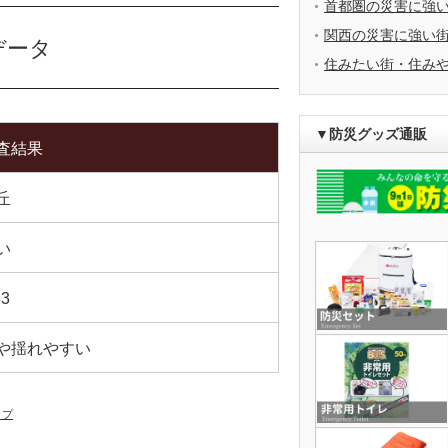
首都圏の災害に強
関西の災害に強い
データ
住みたい街・住み
▼防災グッズ通販
査結果
丘
い
33
や揺れやすい
ップ