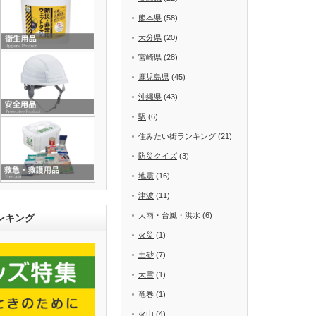
熊本県
(58)
大分県
(20)
宮崎県
(28)
鹿児島県
(45)
沖縄県
(43)
駅
(6)
住みたい街ランキング
(21)
防災クイズ
(3)
地震
(16)
津波
(11)
大雨・台風・洪水
(6)
ンキング
火災
(1)
土砂
(7)
大雪
(1)
竜巻
(1)
火山
(4)