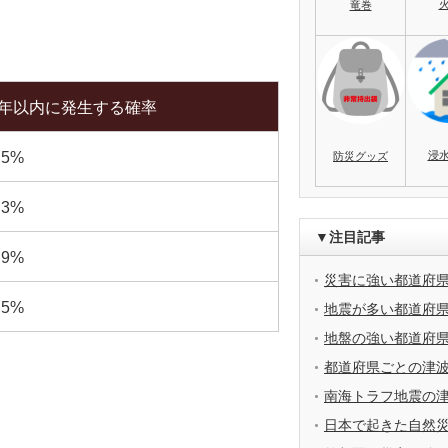
竜巻
0年以内に発生する確率
浸
.5%
防災グッズ
.3%
▼注目記事
.9%
災害に強い都道府
.5%
地震が多い都道府
地盤の強い都道府
都道府県ごとの津
南海トラフ地震の
日本で起きた自然