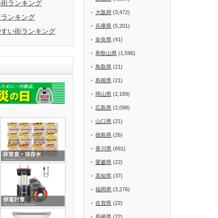
い街ランキング
大阪府
(3,472)
街ランキング
兵庫県
(5,201)
やすい街ランキング
奈良県
(41)
和歌山県
(1,596)
鳥取県
(21)
島根県
(21)
岡山県
(2,189)
広島県
(2,098)
山口県
(21)
徳島県
(26)
香川県
(691)
愛媛県
(22)
高知県
(37)
福岡県
(3,276)
佐賀県
(22)
長崎県
(22)