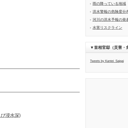
雨の降っている地域
洪水警報の危険度分
河川の洪水予報の発
水害リスクライン
▼首相官邸（災害・
Tweets by Kantei_Saigai
び浸水深)