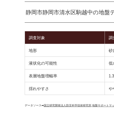
静岡市静岡市清水区駒越中の地盤
調査対象
調
地形
砂
液状化の可能性
低
表層地盤増幅率
1.
揺れやすさ
や
データソース➡︎
国立研究開発法人防災科学技術研究所
,
地盤サポートマ