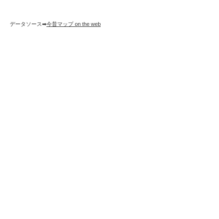
データソース➡︎
今昔マップ on the web