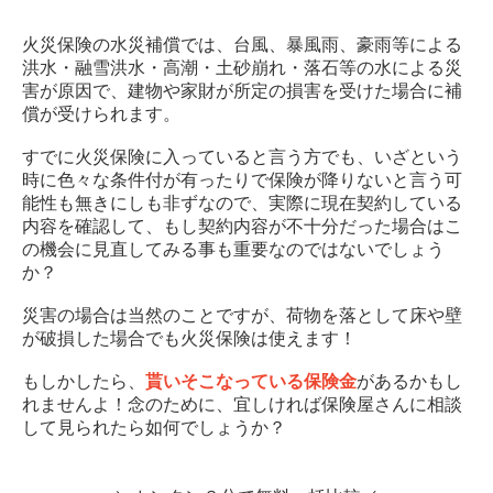
火災保険の水災補償では、台風、暴風雨、豪雨等による
洪水・融雪洪水・高潮・土砂崩れ・落石等の水による災
害が原因で、建物や家財が所定の損害を受けた場合に補
償が受けられます。
すでに火災保険に入っていると言う方でも、いざという
時に色々な条件付が有ったりで保険が降りないと言う可
能性も無きにしも非ずなので、実際に現在契約している
内容を確認して、もし契約内容が不十分だった場合はこ
の機会に見直してみる事も重要なのではないでしょう
か？
災害の場合は当然のことですが、荷物を落として床や壁
が破損した場合でも火災保険は使えます！
もしかしたら、
貰いそこなっている保険金
があるかもし
れませんよ！念のために、宜しければ保険屋さんに相談
して見られたら如何でしょうか？