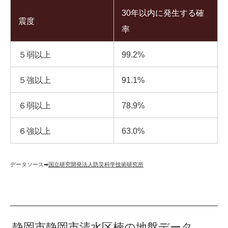
30年以内に発生する確
震度
率
５弱以上
99.2%
５強以上
91.1%
６弱以上
78.9%
６強以上
63.0%
データソース➡︎
国立研究開発法人防災科学技術研究所
静岡市静岡市清水区楠の地盤データ