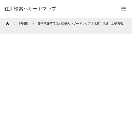
住所検索ハザードマップ
Home
静岡県
静岡県静岡市清水区楠のハザードマップ【地震・津波・土砂災害】