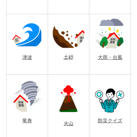
土砂
津波
大雨・台風
竜巻
防災クイズ
火山