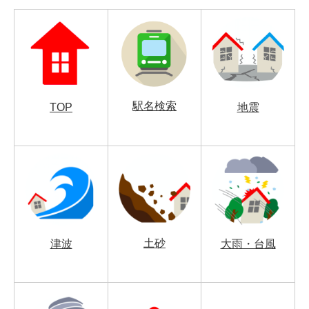
駅名検索
TOP
地震
土砂
津波
大雨・台風