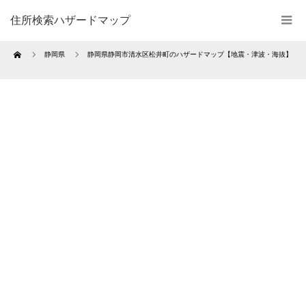
住所検索ハザードマップ
Home
静岡県
静岡県静岡市清水区松井町のハザードマップ【地震・津波・海抜】