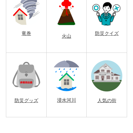
竜巻
防災クイズ
火山
浸水河川
防災グッズ
人気の街