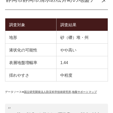
調査対象
調査結果
地形
砂（礫）堆・州
液状化の可能性
やや高い
表層地盤増幅率
1.44
揺れやすさ
中程度
データソース➡︎
国立研究開発法人防災科学技術研究所
,
地盤サポートマップ