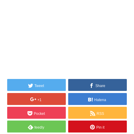
Tweet
Share
+1
Hatena
Pocket
RSS
feedly
Pin it