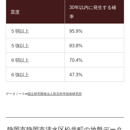
30年以内に発生する確
震度
率
５弱以上
95.9%
５強以上
83.8%
６弱以上
70.4%
６強以上
47.3%
データソース➡︎
国立研究開発法人防災科学技術研究所
静岡市静岡市清水区松井町の地盤データ