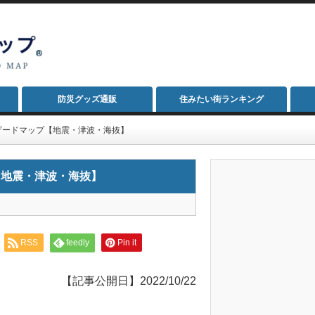
防災グッズ通販
住みたい街ランキング
ザードマップ【地震・津波・海抜】
【地震・津波・海抜】
RSS
feedly
Pin it
【記事公開日】2022/10/22