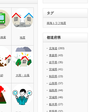
タグ
南海トラフ地震
都道府県
名検索
地震
北海道
(283)
青森県
(43)
岩手県
(35)
宮城県
(41)
土砂
大雨・台風
秋田県
(23)
山形県
(37)
福島県
(44)
茨城県
(46)
栃木県
(27)
群馬県
(37)