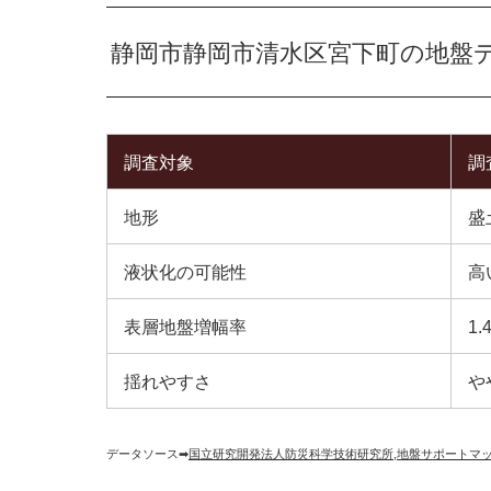
静岡市静岡市清水区宮下町の地盤
調査対象
調
地形
盛
液状化の可能性
高
表層地盤増幅率
1.
揺れやすさ
や
データソース➡︎
国立研究開発法人防災科学技術研究所
,
地盤サポートマ