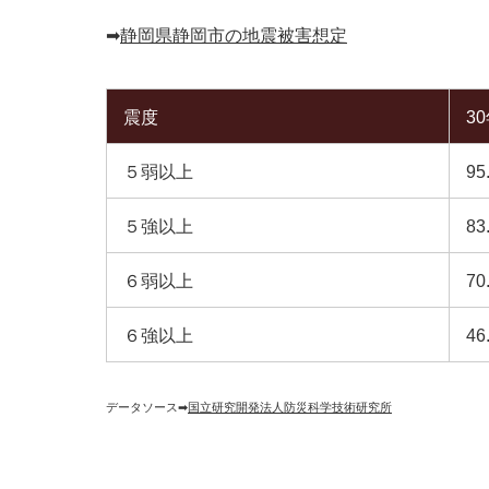
➡︎
静岡県静岡市の地震被害想定
震度
3
５弱以上
95
５強以上
83
６弱以上
70
６強以上
46
データソース➡︎
国立研究開発法人防災科学技術研究所