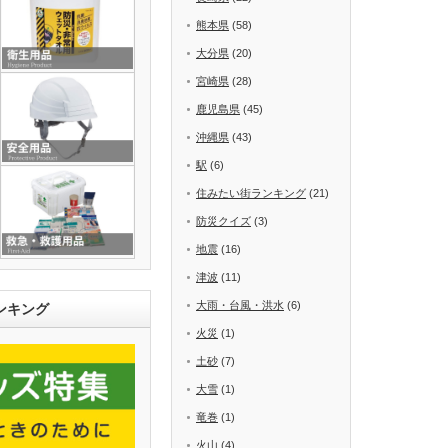
熊本県
(58)
大分県
(20)
宮崎県
(28)
鹿児島県
(45)
沖縄県
(43)
駅
(6)
住みたい街ランキング
(21)
防災クイズ
(3)
地震
(16)
津波
(11)
大雨・台風・洪水
(6)
ンキング
火災
(1)
土砂
(7)
大雪
(1)
竜巻
(1)
火山
(4)