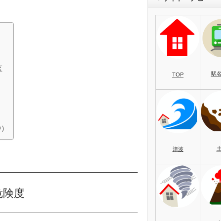
区
駅
TOP
O）
津波
危険度