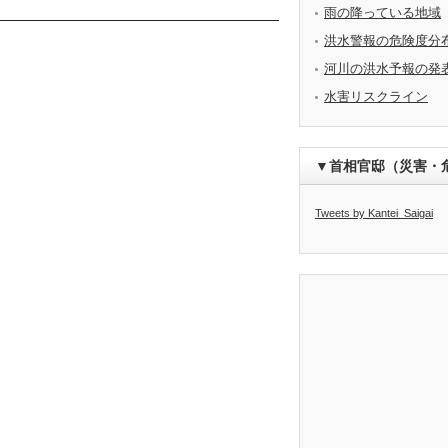
雨の降っている地域
洪水警報の危険度分
河川の洪水予報の発
水害リスクライン
▼首相官邸（災害・
Tweets by Kantei_Saigai