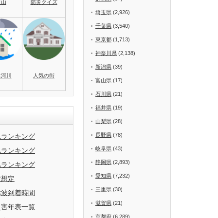
火山
防災クイズ
埼玉県
(2,926)
千葉県
(3,540)
東京都
(1,713)
神奈川県
(2,138)
新潟県
(39)
水河川
人気の街
富山県
(17)
石川県
(21)
福井県
(19)
山梨県
(28)
長野県
(78)
県ランキング
岐阜県
(43)
県ランキング
静岡県
(2,893)
県ランキング
愛知県
(7,232)
波想定
三重県
(30)
津波到着時間
滋賀県
(21)
災害年表一覧
京都府
(6,289)