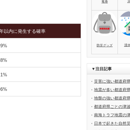
竜巻
0年以内に発生する確率
浸
.9%
防災グッズ
.8%
▼注目記事
.1%
災害に強い都道府
.6%
地震が多い都道府
地盤の強い都道府
都道府県ごとの津
南海トラフ地震の
日本で起きた自然