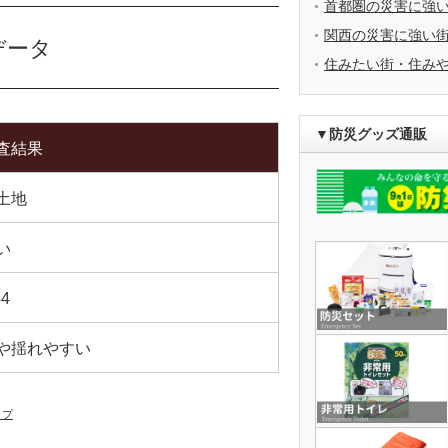
首都圏の災害に強
関西の災害に強い
データ
住みたい街・住み
▼防災グッズ通販
査結果
土地
い
44
や揺れやすい
ップ