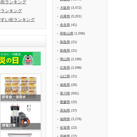
い街ランキング
大阪府
(3,472)
街ランキング
兵庫県
(5,201)
やすい街ランキング
奈良県
(41)
和歌山県
(1,596)
鳥取県
(21)
島根県
(21)
岡山県
(2,189)
広島県
(2,098)
山口県
(21)
徳島県
(26)
香川県
(691)
愛媛県
(22)
高知県
(37)
福岡県
(3,276)
佐賀県
(22)
長崎県
(22)