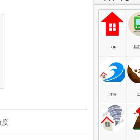
駅
TOP
）
津波
険度