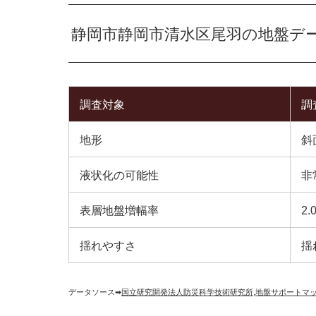
静岡市静岡市清水区尾羽の地盤デ
調査対象
調
地形
斜
液状化の可能性
非
表層地盤増幅率
2.
揺れやすさ
揺
データソース➡︎
国立研究開発法人防災科学技術研究所
,
地盤サポートマ