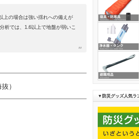
0」以上の場合は強い揺れへの備えが
分析では、1.6以上で地盤が弱いこ
海抜）
▼防災グッズ人気ラ