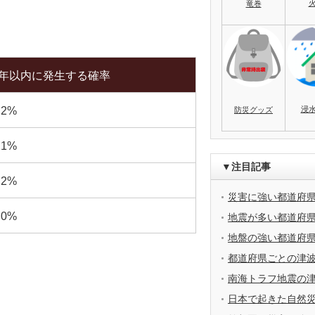
竜巻
0年以内に発生する確率
浸
.2%
防災グッズ
.1%
▼注目記事
.2%
災害に強い都道府
.0%
地震が多い都道府
地盤の強い都道府
都道府県ごとの津
南海トラフ地震の
日本で起きた自然