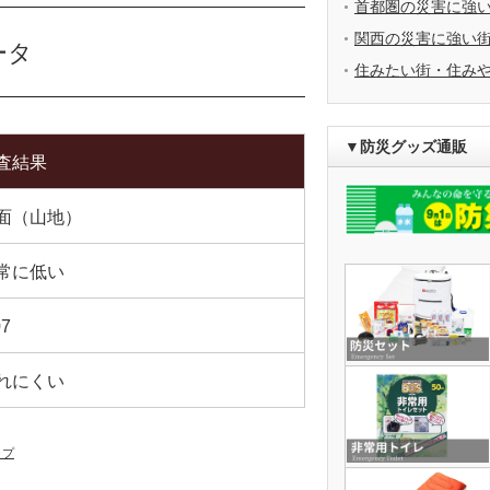
首都圏の災害に強
関西の災害に強い
ータ
住みたい街・住み
▼防災グッズ通販
査結果
面（山地）
常に低い
07
れにくい
ップ