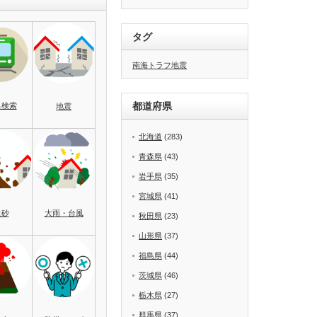
タグ
南海トラフ地震
都道府県
名検索
地震
北海道
(283)
青森県
(43)
岩手県
(35)
宮城県
(41)
土砂
大雨・台風
秋田県
(23)
山形県
(37)
福島県
(44)
茨城県
(46)
栃木県
(27)
群馬県
(37)