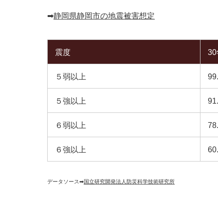
➡︎
静岡県静岡市の地震被害想定
震度
3
５弱以上
99
５強以上
91
６弱以上
78
６強以上
60
データソース➡︎
国立研究開発法人防災科学技術研究所