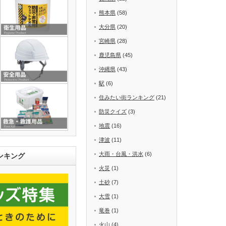
熊本県
(58)
大分県
(20)
宮崎県
(28)
鹿児島県
(45)
沖縄県
(43)
駅
(6)
住みたい街ランキング
(21)
防災クイズ
(3)
地震
(16)
津波
(11)
大雨・台風・洪水
(6)
ンキング
火災
(1)
土砂
(7)
大雪
(1)
竜巻
(1)
火山
(4)