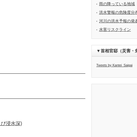
雨の降っている地域
洪水警報の危険度分
河川の洪水予報の発
水害リスクライン
▼首相官邸（災害・
Tweets by Kantei_Saigai
び浸水深)