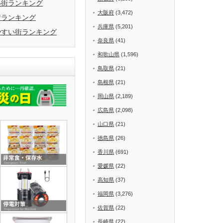
い街ランキング
大阪府
(3,472)
街ランキング
兵庫県
(5,201)
やすい街ランキング
奈良県
(41)
和歌山県
(1,596)
鳥取県
(21)
島根県
(21)
岡山県
(2,189)
広島県
(2,098)
山口県
(21)
徳島県
(26)
香川県
(691)
愛媛県
(22)
高知県
(37)
福岡県
(3,276)
佐賀県
(22)
長崎県
(22)