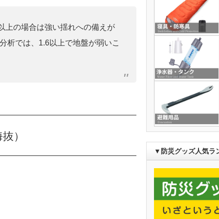
0」以上の場合は強い揺れへの備えが
分析では、1.6以上で地盤が弱いこ
海抜）
▼防災グッズ人気ラ