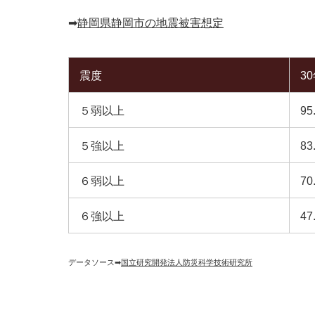
➡︎
静岡県静岡市の地震被害想定
震度
3
５弱以上
95
５強以上
83
６弱以上
70
６強以上
47
データソース➡︎
国立研究開発法人防災科学技術研究所