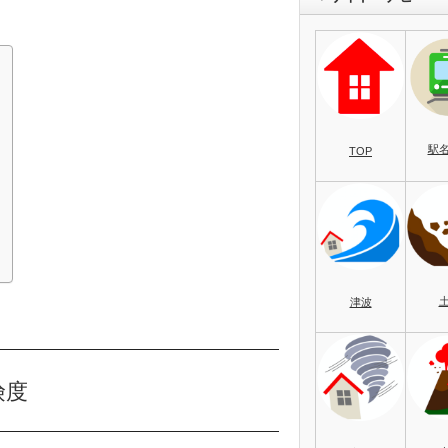
駅
TOP
）
津波
険度