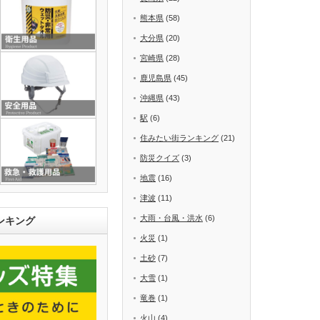
熊本県
(58)
大分県
(20)
宮崎県
(28)
鹿児島県
(45)
沖縄県
(43)
駅
(6)
住みたい街ランキング
(21)
防災クイズ
(3)
地震
(16)
津波
(11)
大雨・台風・洪水
(6)
ンキング
火災
(1)
土砂
(7)
大雪
(1)
竜巻
(1)
火山
(4)