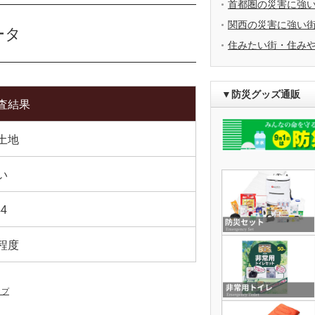
首都圏の災害に強
関西の災害に強い
ータ
住みたい街・住み
▼防災グッズ通販
査結果
土地
い
44
程度
ップ