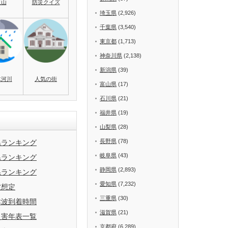
火山
防災クイズ
埼玉県
(2,926)
千葉県
(3,540)
東京都
(1,713)
神奈川県
(2,138)
新潟県
(39)
水河川
人気の街
富山県
(17)
石川県
(21)
福井県
(19)
山梨県
(28)
長野県
(78)
県ランキング
岐阜県
(43)
県ランキング
静岡県
(2,893)
県ランキング
愛知県
(7,232)
波想定
三重県
(30)
津波到着時間
滋賀県
(21)
災害年表一覧
京都府
(6,289)