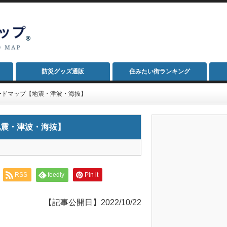
防災グッズ通販
住みたい街ランキング
ードマップ【地震・津波・海抜】
地震・津波・海抜】
RSS
feedly
Pin it
【記事公開日】2022/10/22