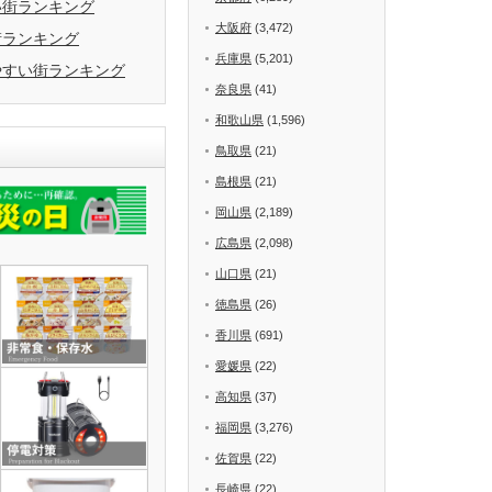
い街ランキング
大阪府
(3,472)
街ランキング
兵庫県
(5,201)
やすい街ランキング
奈良県
(41)
和歌山県
(1,596)
鳥取県
(21)
島根県
(21)
岡山県
(2,189)
広島県
(2,098)
山口県
(21)
徳島県
(26)
香川県
(691)
愛媛県
(22)
高知県
(37)
福岡県
(3,276)
佐賀県
(22)
長崎県
(22)