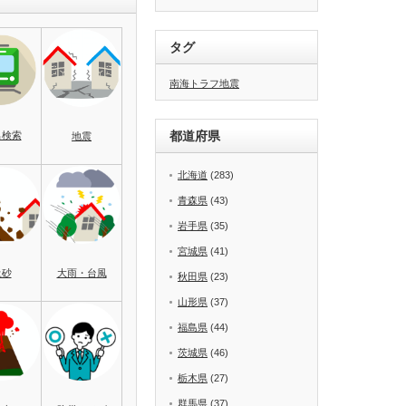
タグ
南海トラフ地震
都道府県
名検索
地震
北海道
(283)
青森県
(43)
岩手県
(35)
宮城県
(41)
土砂
大雨・台風
秋田県
(23)
山形県
(37)
福島県
(44)
茨城県
(46)
栃木県
(27)
群馬県
(37)