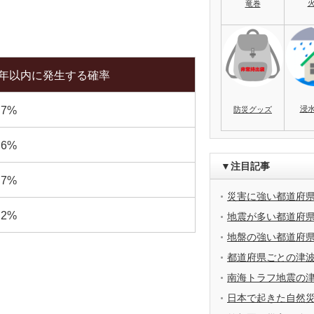
竜巻
0年以内に発生する確率
浸
.7%
防災グッズ
.6%
▼注目記事
.7%
災害に強い都道府
.2%
地震が多い都道府
地盤の強い都道府
都道府県ごとの津
南海トラフ地震の
日本で起きた自然