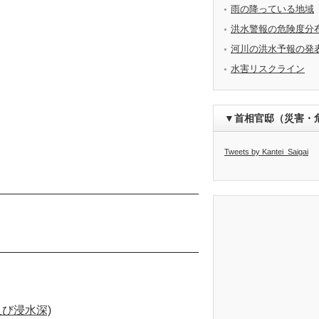
雨の降っている地域
洪水警報の危険度分
河川の洪水予報の発
水害リスクライン
▼首相官邸（災害・
Tweets by Kantei_Saigai
び浸水深)