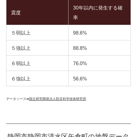
30年以内に発生する確
震度
率
５弱以上
98.6%
５強以上
88.8%
６弱以上
76.0%
６強以上
56.6%
データソース➡︎
国立研究開発法人防災科学技術研究所
静岡市静岡市清水区矢倉町の地盤データ