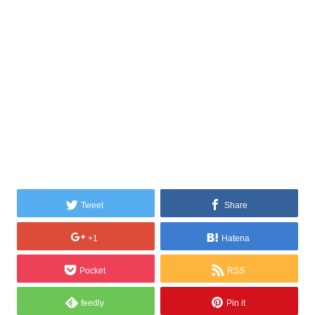
Tweet
Share
+1
Hatena
Pocket
RSS
feedly
Pin it