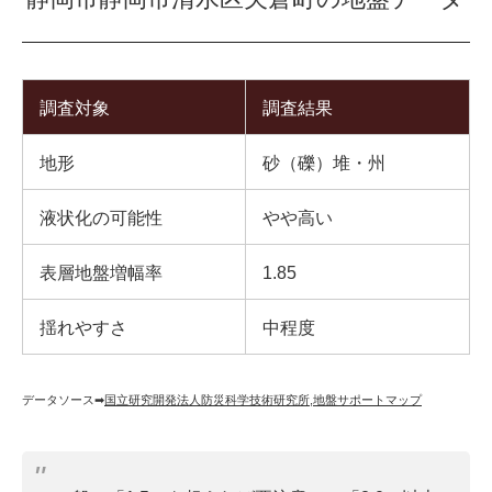
調査対象
調査結果
地形
砂（礫）堆・州
液状化の可能性
やや高い
表層地盤増幅率
1.85
揺れやすさ
中程度
データソース➡︎
国立研究開発法人防災科学技術研究所
,
地盤サポートマップ