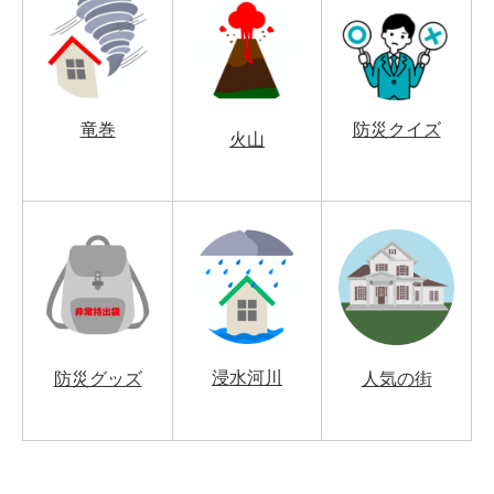
竜巻
防災クイズ
火山
浸水河川
防災グッズ
人気の街