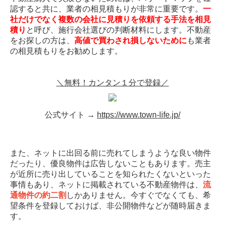
認すると共に、業者の相見積もりが非常に重要です。
一
社だけでなく複数の会社に見積りを依頼する手法を相見
積り
と呼び、施行会社選びの判断材料にします。不動産
をお探しの方は、
高値で買わされ損しないために
も業者
の相見積もりをお勧めします。
＼無料！カンタン１分で登録／
公式サイト →
https://www.town-life.jp/
また、ネットに出回る前に売れてしまうような良い物件
だったり、優良物件は広告しないこともあります。売主
が近所に売り出していることを知られたくないといった
事情もあり、ネットに掲載されている不動産物件は、
流
通物件の約二割
しかありません。今すぐでなくても、希
望条件を登録しておけば、非公開物件などが随時届きま
す。