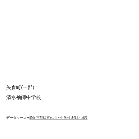
矢倉町(一部)
清水袖師中学校
データソース➡︎
静岡市静岡市の小・中学校通学区域表