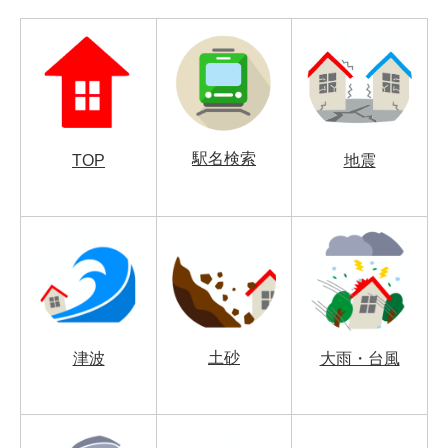
駅名検索
TOP
地震
土砂
津波
大雨・台風