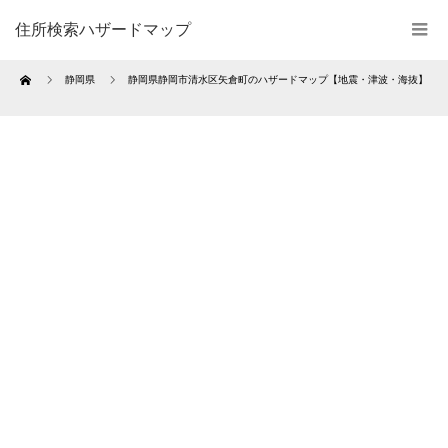
住所検索ハザードマップ
Home
静岡県
静岡県静岡市清水区矢倉町のハザードマップ【地震・津波・海抜】