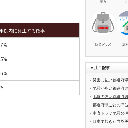
竜巻
0年以内に発生する確率
浸
.7%
防災グッズ
.5%
▼注目記事
.6%
災害に強い都道府
3%
地震が多い都道府
地盤の強い都道府
都道府県ごとの津
南海トラフ地震の
日本で起きた自然