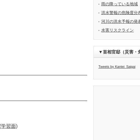
雨の降っている地域
洪水警報の危険度分
河川の洪水予報の発
水害リスクライン
▼首相官邸（災害・
Tweets by Kantei_Saigai
学習面)