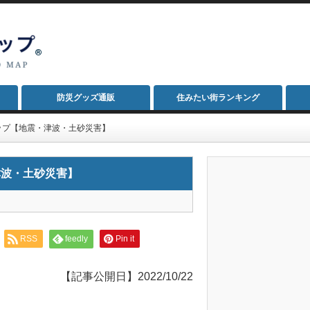
防災グッズ通販
住みたい街ランキング
ップ【地震・津波・土砂災害】
津波・土砂災害】
RSS
feedly
Pin it
【記事公開日】2022/10/22