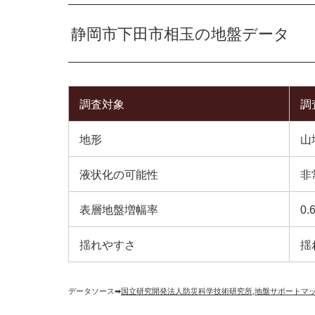
静岡市下田市相玉の地盤データ
調査対象
調
地形
山
液状化の可能性
非
表層地盤増幅率
0.
揺れやすさ
揺
データソース➡︎
国立研究開発法人防災科学技術研究所
,
地盤サポートマ