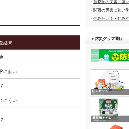
首都圏の災害に強
関西の災害に強い
住みたい街・住み
▼防災グッズ通販
査結果
地
常に低い
67
れにくい
ップ