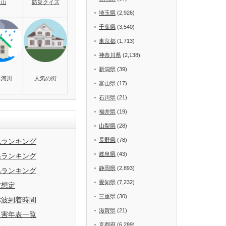
火山
防災クイズ
埼玉県
(2,926)
千葉県
(3,540)
東京都
(1,713)
神奈川県
(2,138)
新潟県
(39)
水河川
人気の街
富山県
(17)
石川県
(21)
福井県
(19)
山梨県
(28)
長野県
(78)
県ランキング
岐阜県
(43)
県ランキング
静岡県
(2,893)
県ランキング
愛知県
(7,232)
波想定
三重県
(30)
津波到着時間
滋賀県
(21)
災害年表一覧
京都府
(6,289)