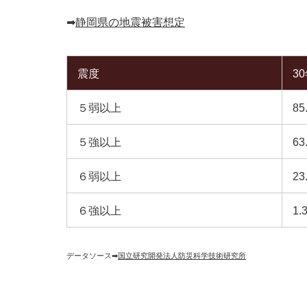
➡︎
静岡県の地震被害想定
震度
3
５弱以上
85
５強以上
63
６弱以上
23
６強以上
1.
データソース➡︎
国立研究開発法人防災科学技術研究所