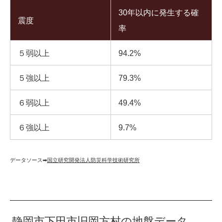
30年以内に発生する確
震度
率
５弱以上
94.2%
５強以上
79.3%
６弱以上
49.4%
６強以上
9.7%
データソース➡︎
国立研究開発法人防災科学技術研究所
静岡市下田市旧岡方村の地盤データ