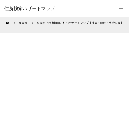
住所検索ハザードマップ
Home
静岡県
静岡県下田市旧岡方村のハザードマップ【地震・津波・土砂災害】