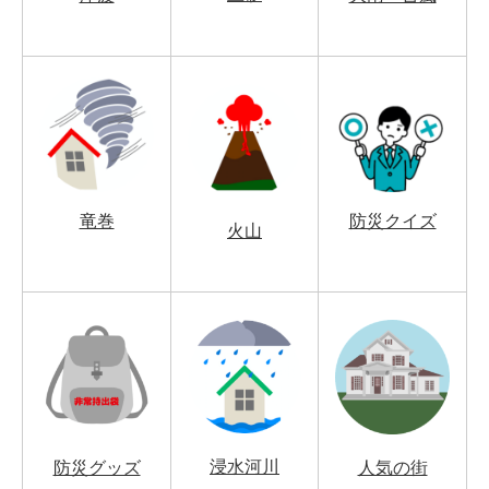
竜巻
防災クイズ
火山
浸水河川
防災グッズ
人気の街