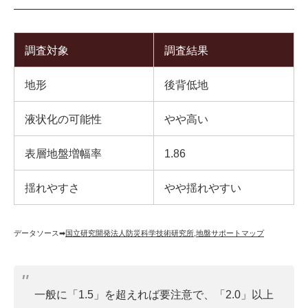
調査対象
調査結果
地形
後背低地
液状化の可能性
やや高い
表層地盤増幅率
1.86
揺れやすさ
やや揺れやすい
データソース➡︎
国立研究開発法人防災科学技術研究所
,
地盤サポートマップ
一般に「1.5」を超えれば要注意で、「2.0」以上