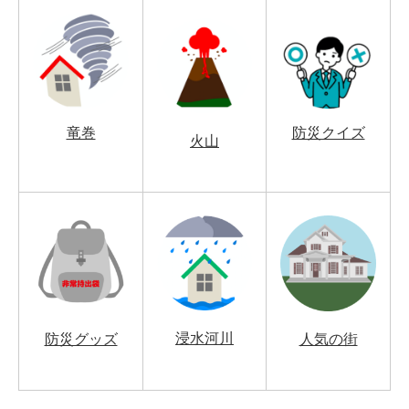
竜巻
防災クイズ
火山
浸水河川
防災グッズ
人気の街