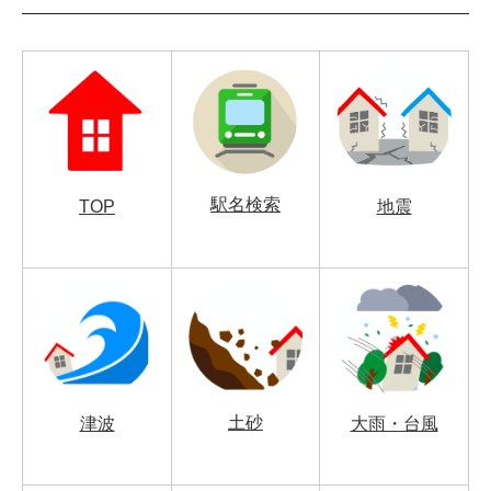
駅名検索
TOP
地震
土砂
津波
大雨・台風