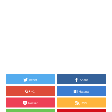
Tweet
Share
+1
Hatena
Pocket
RSS