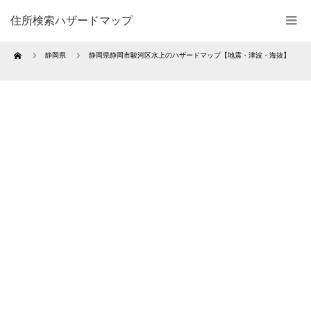
住所検索ハザードマップ
Home
静岡県
静岡県静岡市駿河区水上のハザードマップ【地震・津波・海抜】