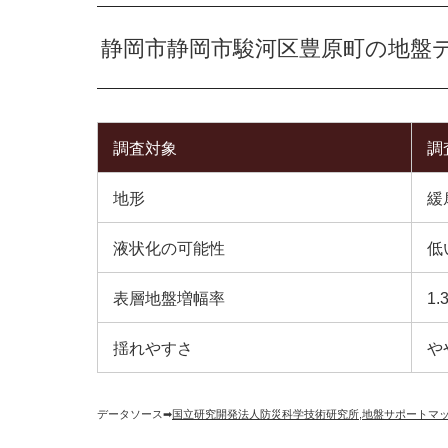
静岡市静岡市駿河区豊原町の地盤
調査対象
調
地形
緩
液状化の可能性
低
表層地盤増幅率
1.
揺れやすさ
や
データソース➡︎
国立研究開発法人防災科学技術研究所
,
地盤サポートマ