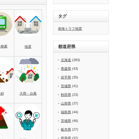
タグ
南海トラフ地震
都道府県
名検索
地震
北海道
(283)
青森県
(43)
岩手県
(35)
宮城県
(41)
土砂
大雨・台風
秋田県
(23)
山形県
(37)
福島県
(44)
茨城県
(46)
栃木県
(27)
群馬県
(37)