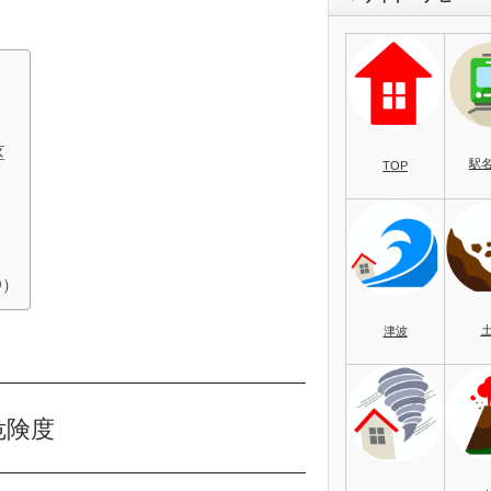
区
駅
TOP
O）
津波
危険度