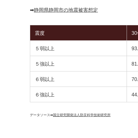
➡︎
静岡県静岡市の地震被害想定
震度
3
５弱以上
93
５強以上
81
６弱以上
70
６強以上
44
データソース➡︎
国立研究開発法人防災科学技術研究所