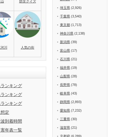
火山
防災クイズ
埼玉県
(2,926)
千葉県
(3,540)
東京都
(1,713)
神奈川県
(2,138)
新潟県
(39)
水河川
人気の街
富山県
(17)
石川県
(21)
福井県
(19)
山梨県
(28)
長野県
(78)
県ランキング
岐阜県
(43)
県ランキング
静岡県
(2,893)
県ランキング
愛知県
(7,232)
波想定
三重県
(30)
津波到着時間
滋賀県
(21)
災害年表一覧
京都府
(6,289)