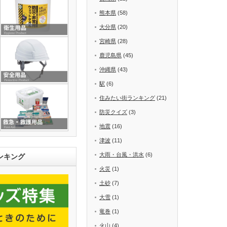
熊本県
(58)
大分県
(20)
宮崎県
(28)
鹿児島県
(45)
沖縄県
(43)
駅
(6)
住みたい街ランキング
(21)
防災クイズ
(3)
地震
(16)
津波
(11)
大雨・台風・洪水
(6)
ンキング
火災
(1)
土砂
(7)
大雪
(1)
竜巻
(1)
火山
(4)