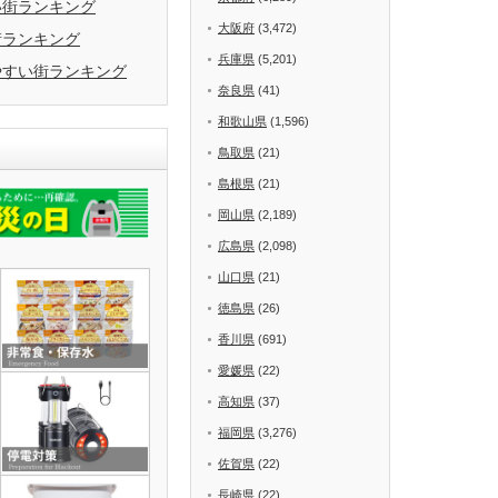
い街ランキング
大阪府
(3,472)
街ランキング
兵庫県
(5,201)
やすい街ランキング
奈良県
(41)
和歌山県
(1,596)
鳥取県
(21)
島根県
(21)
岡山県
(2,189)
広島県
(2,098)
山口県
(21)
徳島県
(26)
香川県
(691)
愛媛県
(22)
高知県
(37)
福岡県
(3,276)
佐賀県
(22)
長崎県
(22)