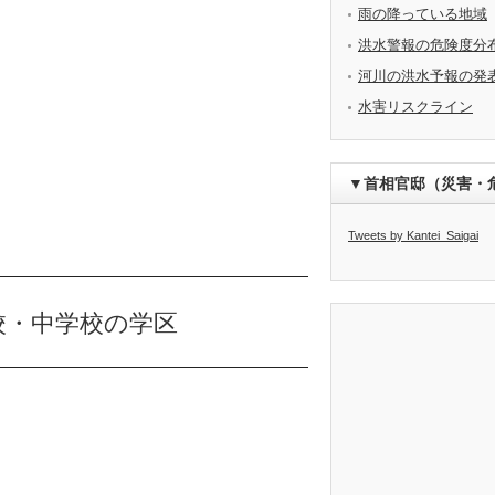
雨の降っている地域
洪水警報の危険度分
河川の洪水予報の発
水害リスクライン
▼首相官邸（災害・
Tweets by Kantei_Saigai
校・中学校の学区