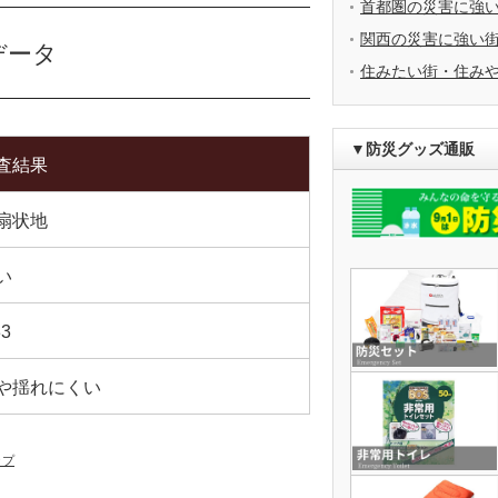
首都圏の災害に強
関西の災害に強い
データ
住みたい街・住み
▼防災グッズ通販
査結果
扇状地
い
33
や揺れにくい
ップ