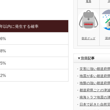
竜巻
0年以内に発生する確率
浸
.6%
防災グッズ
.8%
▼注目記事
.5%
災害に強い都道府
.2%
地震が多い都道府
地盤の強い都道府
都道府県ごとの津
南海トラフ地震の
日本で起きた自然