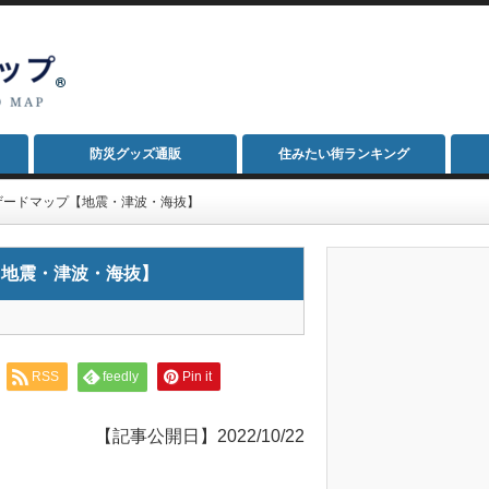
防災グッズ通販
住みたい街ランキング
ザードマップ【地震・津波・海抜】
【地震・津波・海抜】
RSS
feedly
Pin it
【記事公開日】2022/10/22