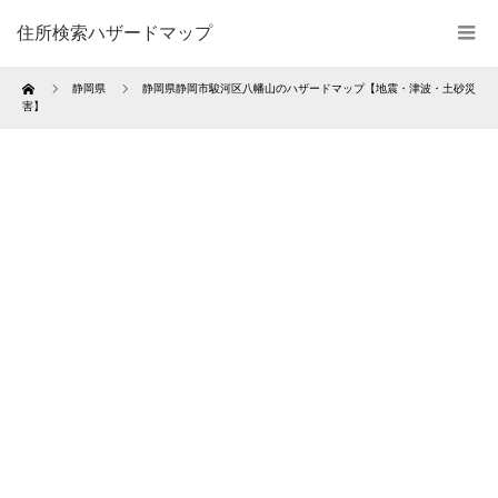
住所検索ハザードマップ
Home
静岡県
静岡県静岡市駿河区八幡山のハザードマップ【地震・津波・土砂災
害】