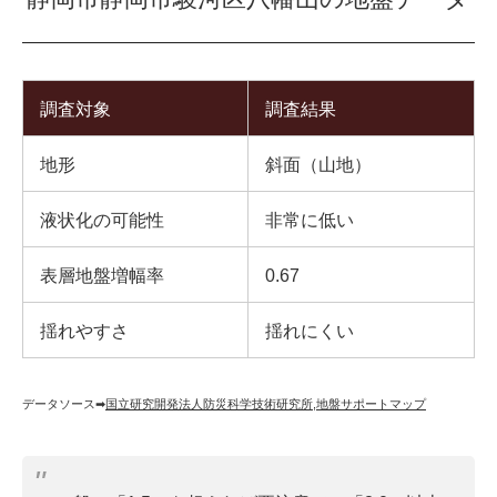
調査対象
調査結果
地形
斜面（山地）
液状化の可能性
非常に低い
表層地盤増幅率
0.67
揺れやすさ
揺れにくい
データソース➡︎
国立研究開発法人防災科学技術研究所
,
地盤サポートマップ