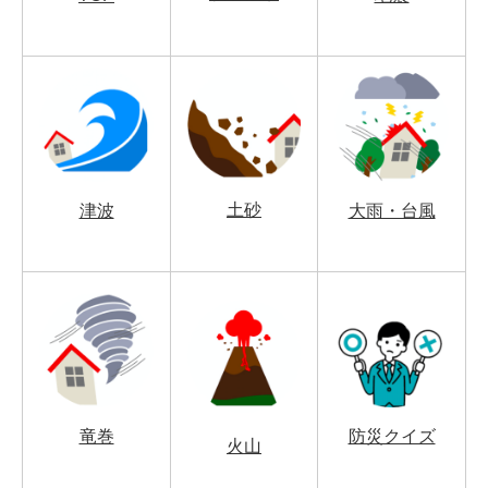
土砂
津波
大雨・台風
竜巻
防災クイズ
火山