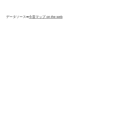
データソース➡︎
今昔マップ on the web