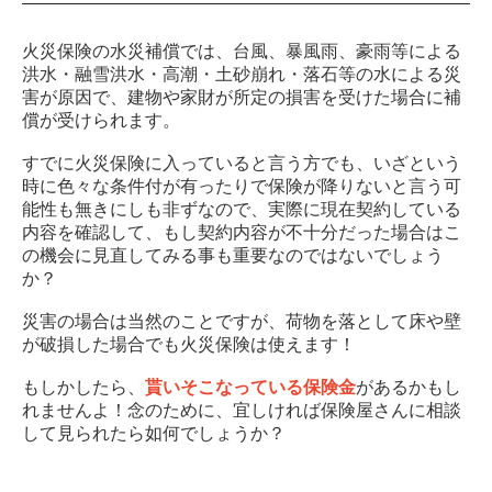
火災保険の水災補償では、台風、暴風雨、豪雨等による
洪水・融雪洪水・高潮・土砂崩れ・落石等の水による災
害が原因で、建物や家財が所定の損害を受けた場合に補
償が受けられます。
すでに火災保険に入っていると言う方でも、いざという
時に色々な条件付が有ったりで保険が降りないと言う可
能性も無きにしも非ずなので、実際に現在契約している
内容を確認して、もし契約内容が不十分だった場合はこ
の機会に見直してみる事も重要なのではないでしょう
か？
災害の場合は当然のことですが、荷物を落として床や壁
が破損した場合でも火災保険は使えます！
もしかしたら、
貰いそこなっている保険金
があるかもし
れませんよ！念のために、宜しければ保険屋さんに相談
して見られたら如何でしょうか？