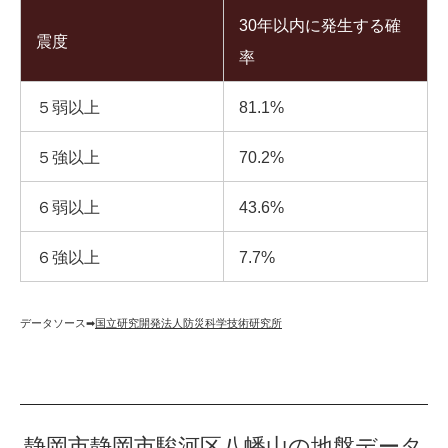
30年以内に発生する確
震度
率
５弱以上
81.1%
５強以上
70.2%
６弱以上
43.6%
６強以上
7.7%
データソース➡︎
国立研究開発法人防災科学技術研究所
静岡市静岡市駿河区八幡山の地盤データ