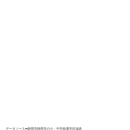
データソース➡︎
静岡市静岡市の小・中学校通学区域表