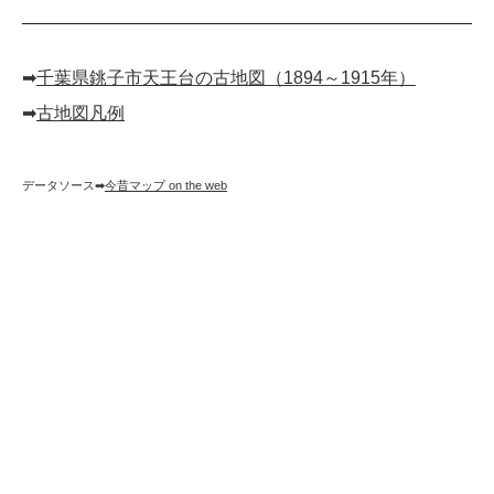
➡︎
千葉県銚子市天王台の古地図（1894～1915年）
➡︎
古地図凡例
データソース➡︎
今昔マップ on the web