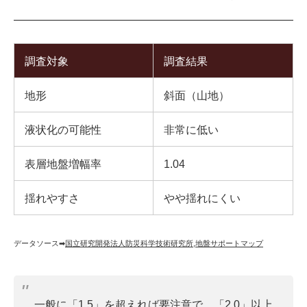
調査対象
調査結果
地形
斜面（山地）
液状化の可能性
非常に低い
表層地盤増幅率
1.04
揺れやすさ
やや揺れにくい
データソース➡︎
国立研究開発法人防災科学技術研究所
,
地盤サポートマップ
一般に「1.5」を超えれば要注意で、「2.0」以上