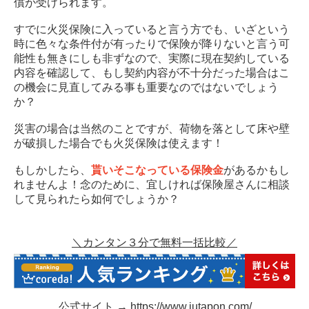
償が受けられます。
すでに火災保険に入っていると言う方でも、いざという
時に色々な条件付が有ったりで保険が降りないと言う可
能性も無きにしも非ずなので、実際に現在契約している
内容を確認して、もし契約内容が不十分だった場合はこ
の機会に見直してみる事も重要なのではないでしょう
か？
災害の場合は当然のことですが、荷物を落として床や壁
が破損した場合でも火災保険は使えます！
もしかしたら、
貰いそこなっている保険金
があるかもし
れませんよ！念のために、宜しければ保険屋さんに相談
して見られたら如何でしょうか？
＼カンタン３分で無料一括比較／
公式サイト →
https://www.jutapon.com/