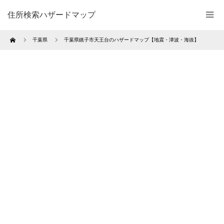
住所検索ハザードマップ
Home
千葉県
千葉県銚子市天王台のハザードマップ【地震・津波・海抜】