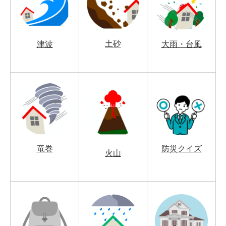
土砂
津波
大雨・台風
竜巻
防災クイズ
火山