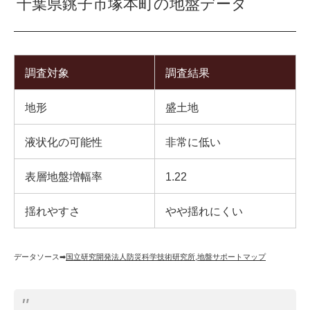
千葉県銚子市塚本町の地盤データ
調査対象
調査結果
地形
盛土地
液状化の可能性
非常に低い
表層地盤増幅率
1.22
揺れやすさ
やや揺れにくい
データソース➡︎
国立研究開発法人防災科学技術研究所
,
地盤サポートマップ