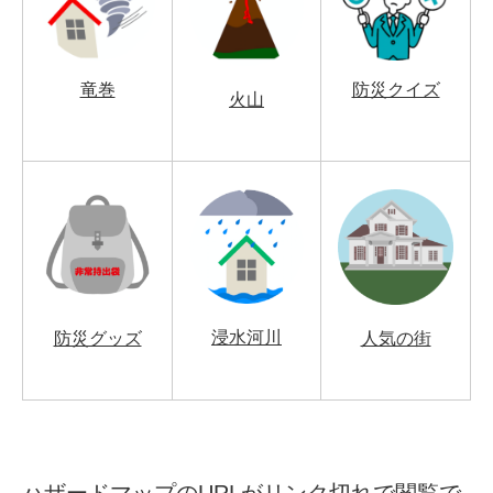
竜巻
防災クイズ
火山
浸水河川
防災グッズ
人気の街