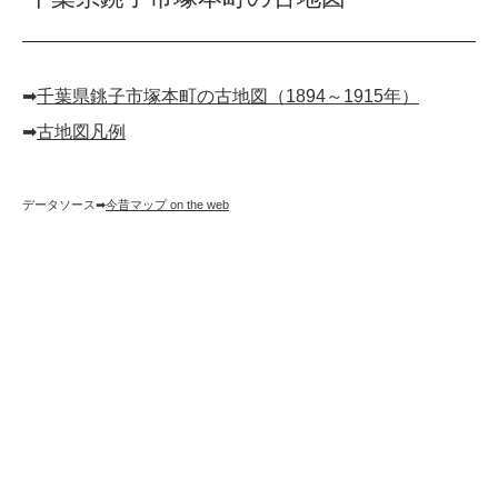
➡︎
千葉県銚子市塚本町の古地図（1894～1915年）
➡︎
古地図凡例
データソース➡︎
今昔マップ on the web