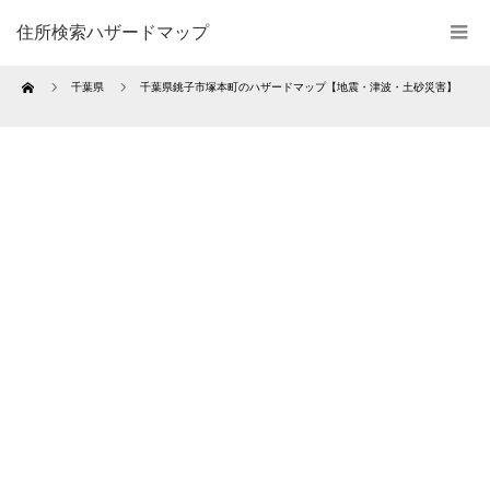
住所検索ハザードマップ
Home
千葉県
千葉県銚子市塚本町のハザードマップ【地震・津波・土砂災害】