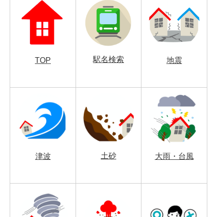
駅名検索
TOP
地震
土砂
津波
大雨・台風