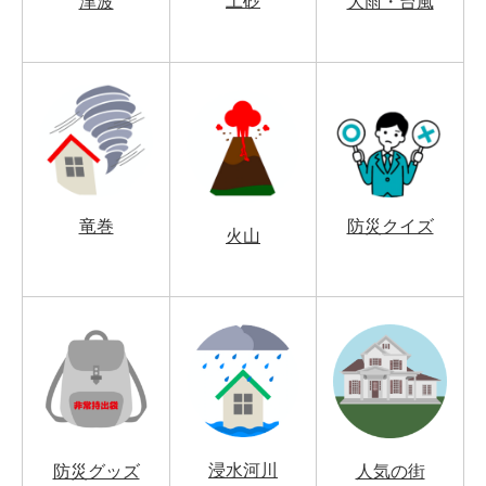
土砂
津波
大雨・台風
竜巻
防災クイズ
火山
浸水河川
防災グッズ
人気の街