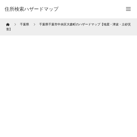
住所検索ハザードマップ
Home
千葉県
千葉県千葉市中央区大森町のハザードマップ【地震・津波・土砂災
害】