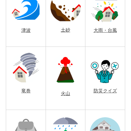
土砂
津波
大雨・台風
竜巻
防災クイズ
火山