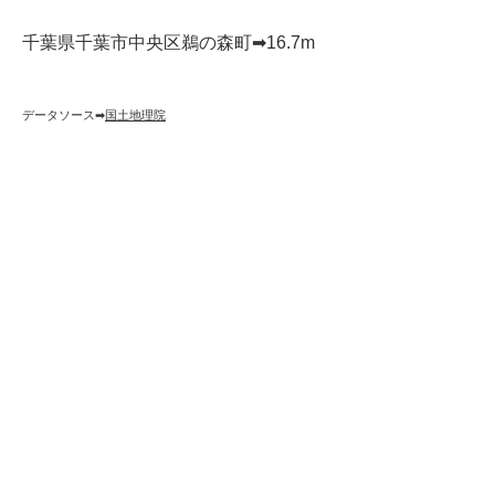
千葉県千葉市中央区鵜の森町➡︎16.7m
データソース➡︎
国土地理院