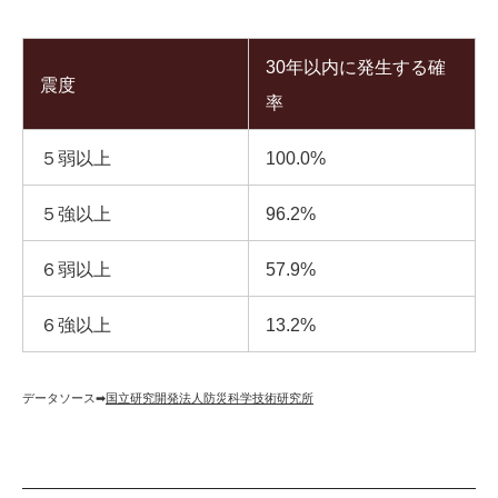
30年以内に発生する確
震度
率
５弱以上
100.0%
５強以上
96.2%
６弱以上
57.9%
６強以上
13.2%
データソース➡︎
国立研究開発法人防災科学技術研究所