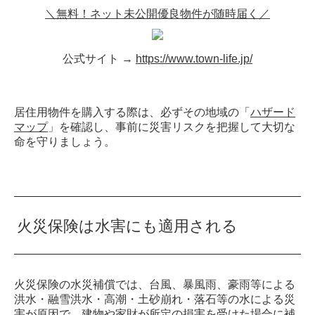
＼無料！ネット未公開優良物件が随時届く／
公式サイト →
https://www.town-life.jp/
居住用物件を購入する際は、必ずその地域の「
ハザード
マップ
」を確認し、事前に災害リスクを把握して大切な
命を守りましょう。
火災保険は水害にも適用される
火災保険の水災補償では、台風、暴風雨、豪雨等による
洪水・融雪洪水・高潮・土砂崩れ・落石等の水による災
害が原因で、建物や家財が所定の損害を受けた場合に補