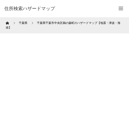
住所検索ハザードマップ
Home
千葉県
千葉県千葉市中央区鵜の森町のハザードマップ【地震・津波・海
抜】