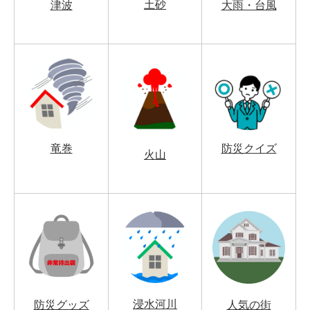
土砂
津波
大雨・台風
竜巻
防災クイズ
火山
浸水河川
防災グッズ
人気の街