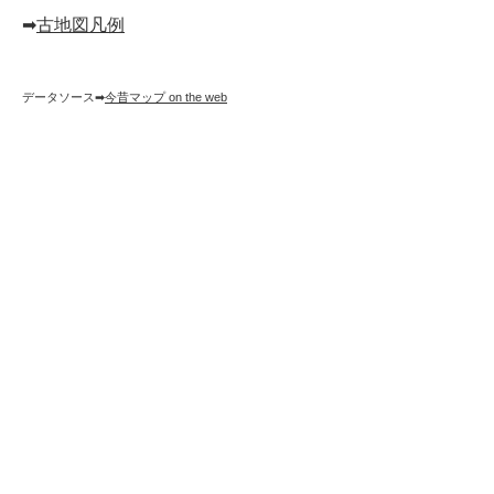
➡︎
古地図凡例
データソース➡︎
今昔マップ on the web