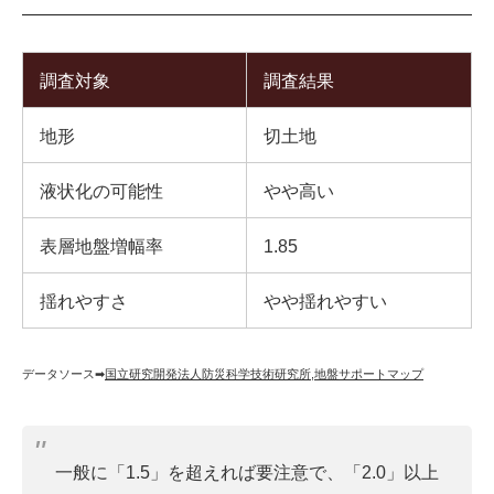
調査対象
調査結果
地形
切土地
液状化の可能性
やや高い
表層地盤増幅率
1.85
揺れやすさ
やや揺れやすい
データソース➡︎
国立研究開発法人防災科学技術研究所
,
地盤サポートマップ
一般に「1.5」を超えれば要注意で、「2.0」以上