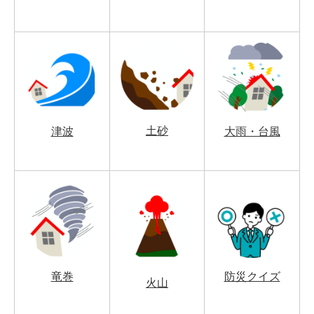
土砂
津波
大雨・台風
竜巻
防災クイズ
火山