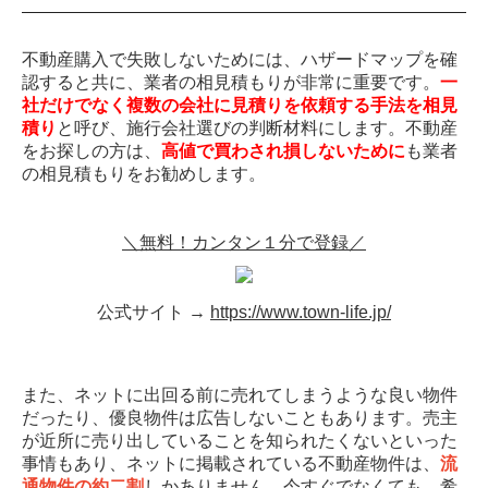
不動産購入で失敗しないためには、ハザードマップを確
認すると共に、業者の相見積もりが非常に重要です。
一
社だけでなく複数の会社に見積りを依頼する手法を相見
積り
と呼び、施行会社選びの判断材料にします。不動産
をお探しの方は、
高値で買わされ損しないために
も業者
の相見積もりをお勧めします。
＼無料！カンタン１分で登録／
公式サイト →
https://www.town-life.jp/
また、ネットに出回る前に売れてしまうような良い物件
だったり、優良物件は広告しないこともあります。売主
が近所に売り出していることを知られたくないといった
事情もあり、ネットに掲載されている不動産物件は、
流
通物件の約二割
しかありません。今すぐでなくても、希