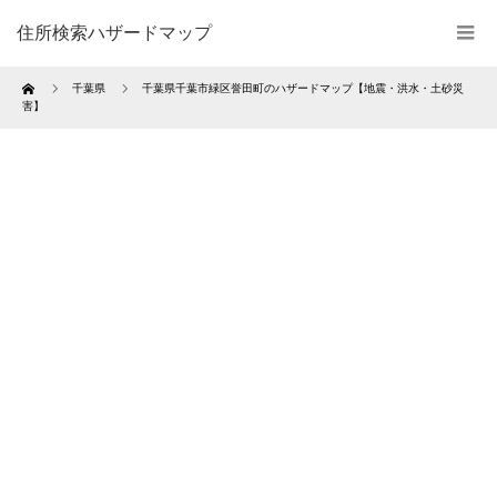
住所検索ハザードマップ
Home
千葉県
千葉県千葉市緑区誉田町のハザードマップ【地震・洪水・土砂災
害】