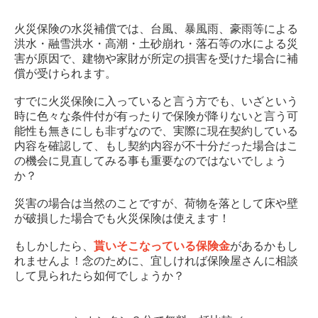
火災保険の水災補償では、台風、暴風雨、豪雨等による
洪水・融雪洪水・高潮・土砂崩れ・落石等の水による災
害が原因で、建物や家財が所定の損害を受けた場合に補
償が受けられます。
すでに火災保険に入っていると言う方でも、いざという
時に色々な条件付が有ったりで保険が降りないと言う可
能性も無きにしも非ずなので、実際に現在契約している
内容を確認して、もし契約内容が不十分だった場合はこ
の機会に見直してみる事も重要なのではないでしょう
か？
災害の場合は当然のことですが、荷物を落として床や壁
が破損した場合でも火災保険は使えます！
もしかしたら、
貰いそこなっている保険金
があるかもし
れませんよ！念のために、宜しければ保険屋さんに相談
して見られたら如何でしょうか？