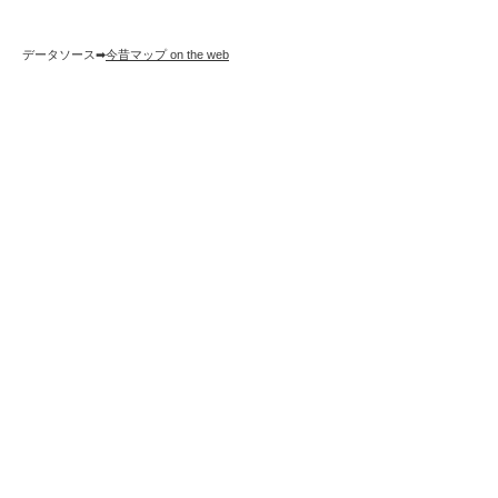
データソース➡︎
今昔マップ on the web