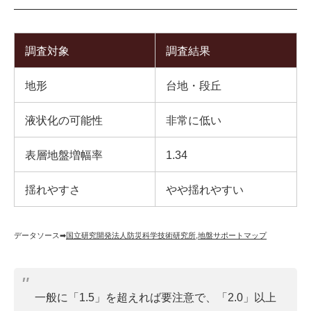
調査対象
調査結果
地形
台地・段丘
液状化の可能性
非常に低い
表層地盤増幅率
1.34
揺れやすさ
やや揺れやすい
データソース➡︎
国立研究開発法人防災科学技術研究所
,
地盤サポートマップ
一般に「1.5」を超えれば要注意で、「2.0」以上