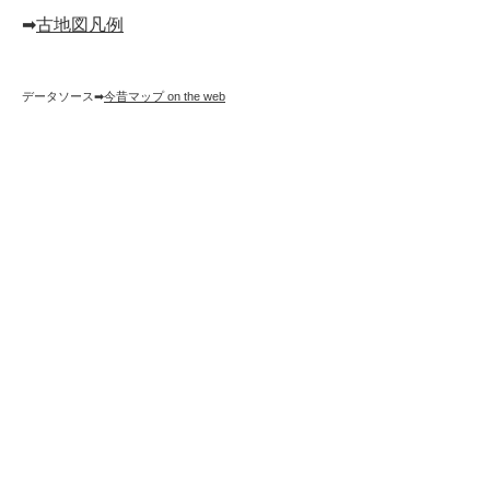
➡︎
古地図凡例
データソース➡︎
今昔マップ on the web