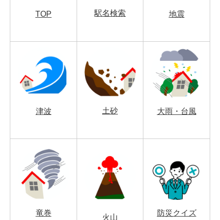
駅名検索
TOP
地震
土砂
津波
大雨・台風
竜巻
防災クイズ
火山