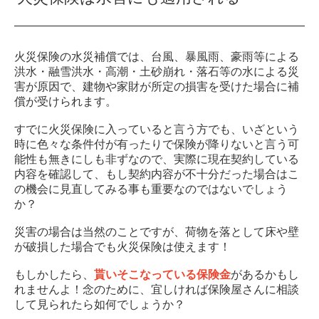
火災保険の水災補償では、台風、暴風雨、豪雨等による
洪水・融雪洪水・高潮・土砂崩れ・落石等の水による災
害が原因で、建物や家財が所定の損害を受けた場合に補
償が受けられます。
すでに火災保険に入っていると言う方でも、いざという
時に色々な条件付が有ったりで保険が降りないと言う可
能性も無きにしも非ずなので、実際に現在契約している
内容を確認して、もし契約内容が不十分だった場合はこ
の機会に見直してみる事も重要なのではないでしょう
か？
災害の場合は当然のことですが、荷物を落として床や壁
が破損した場合でも火災保険は使えます！
もしかしたら、
貰いそこなっている保険金
があるかもし
れませんよ！念のために、宜しければ保険屋さんに相談
して見られたら如何でしょうか？