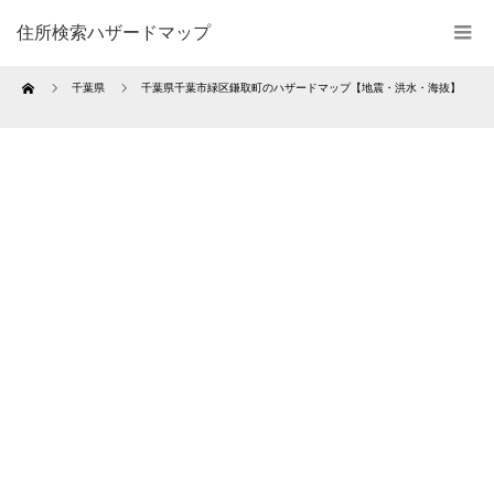
住所検索ハザードマップ
Home
千葉県
千葉県千葉市緑区鎌取町のハザードマップ【地震・洪水・海抜】