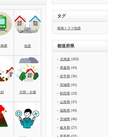
タグ
南海トラフ地震
都道府県
名検索
地震
北海道
(283)
青森県
(43)
岩手県
(35)
宮城県
(41)
土砂
大雨・台風
秋田県
(23)
山形県
(37)
福島県
(44)
茨城県
(46)
栃木県
(27)
群馬県
(37)