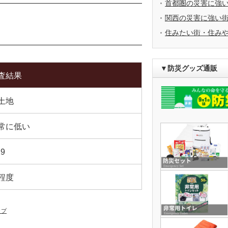
首都圏の災害に強
関西の災害に強い
住みたい街・住み
▼防災グッズ通販
査結果
土地
常に低い
29
程度
ップ