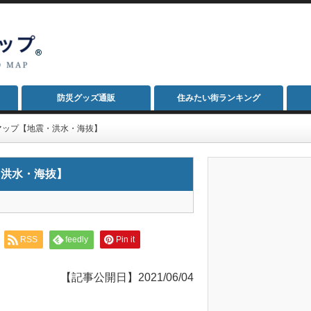
防災グッズ通販
住みたい街ランキング
マップ【地震・洪水・海抜】
・洪水・海抜】
RSS
feedly
Pin it
【記事公開日】2021/06/04