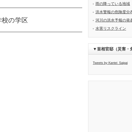
雨の降っている地域
洪水警報の危険度分
学校の学区
河川の洪水予報の発
水害リスクライン
▼首相官邸（災害・
Tweets by Kantei_Saigai