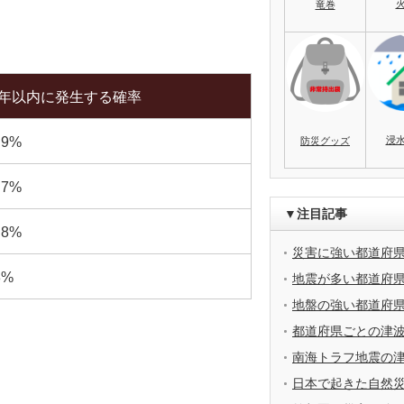
竜巻
0年以内に発生する確率
浸
.9%
防災グッズ
.7%
▼注目記事
.8%
災害に強い都道府
3%
地震が多い都道府
地盤の強い都道府
都道府県ごとの津
南海トラフ地震の
日本で起きた自然