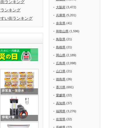
い街ランキング
大阪府
(3,472)
街ランキング
兵庫県
(5,201)
やすい街ランキング
奈良県
(41)
和歌山県
(1,596)
鳥取県
(21)
島根県
(21)
岡山県
(2,189)
広島県
(2,098)
山口県
(21)
徳島県
(26)
香川県
(691)
愛媛県
(22)
高知県
(37)
福岡県
(3,276)
佐賀県
(22)
長崎県
(22)