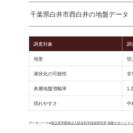
千葉県白井市西白井の地盤データ
調査対象
調
地形
切
液状化の可能性
非
表層地盤増幅率
1.
揺れやすさ
中
データソース➡︎
国立研究開発法人防災科学技術研究所
,
地盤サポートマ