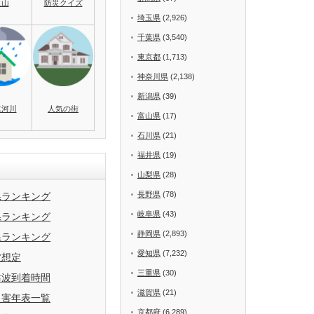
火山
防災クイズ
埼玉県
(2,926)
千葉県
(3,540)
東京都
(1,713)
神奈川県
(2,138)
新潟県
(39)
水河川
人気の街
富山県
(17)
石川県
(21)
福井県
(19)
山梨県
(28)
長野県
(78)
県ランキング
岐阜県
(43)
県ランキング
静岡県
(2,893)
県ランキング
愛知県
(7,232)
波想定
三重県
(30)
津波到着時間
滋賀県
(21)
災害年表一覧
京都府
(6,289)