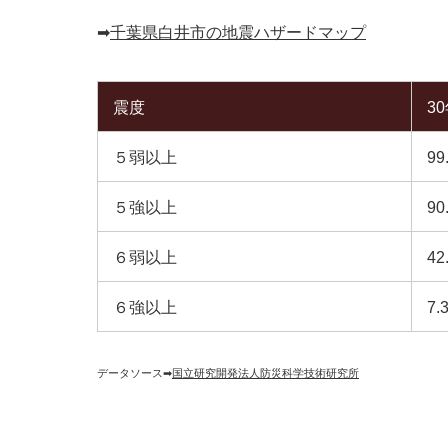
➡︎
千葉県白井市の地震ハザードマップ
震度
3
５弱以上
99
５強以上
90
６弱以上
42
６強以上
7.
データソース➡︎
国立研究開発法人防災科学技術研究所