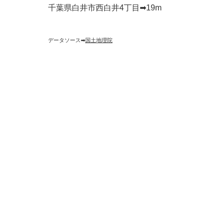
千葉県白井市西白井4丁目➡︎19m
データソース➡︎
国土地理院