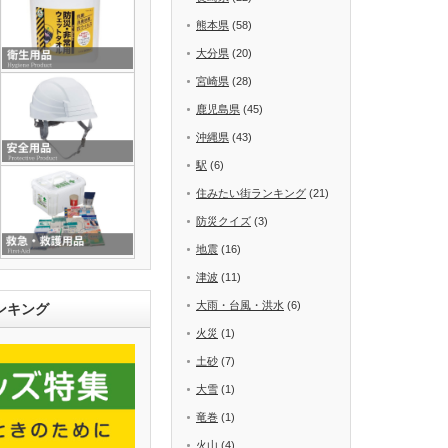
熊本県
(58)
大分県
(20)
宮崎県
(28)
鹿児島県
(45)
沖縄県
(43)
駅
(6)
住みたい街ランキング
(21)
防災クイズ
(3)
地震
(16)
津波
(11)
大雨・台風・洪水
(6)
ンキング
火災
(1)
土砂
(7)
大雪
(1)
竜巻
(1)
火山
(4)