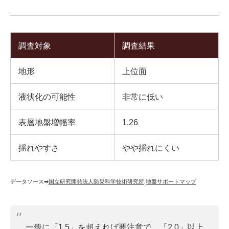
調査対象
調査結果
地形
上位面
液状化の可能性
非常に低い
表層地盤増幅率
1.26
揺れやすさ
やや揺れにくい
データソース➡︎
国立研究開発法人防災科学技術研究所
,
地盤サポートマップ
一般に「1.5」を超えれば要注意で、「2.0」以上