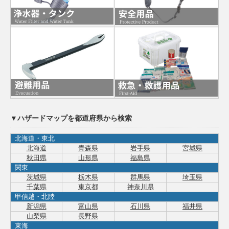
▼ハザードマップを都道府県から検索
北海道・東北
北海道
青森県
岩手県
宮城県
秋田県
山形県
福島県
関東
茨城県
栃木県
群馬県
埼玉県
千葉県
東京都
神奈川県
甲信越・北陸
新潟県
富山県
石川県
福井県
山梨県
長野県
東海