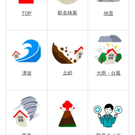
駅名検索
TOP
地震
土砂
津波
大雨・台風