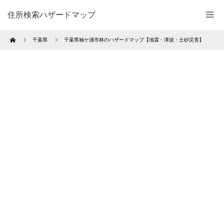
住所検索ハザードマップ
Home
千葉県
千葉県袖ケ浦市林のハザードマップ【地震・津波・土砂災害】