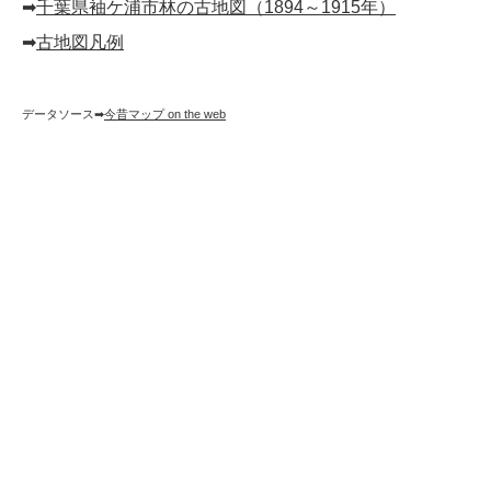
➡︎
千葉県袖ケ浦市林の古地図（1894～1915年）
➡︎
古地図凡例
データソース➡︎
今昔マップ on the web