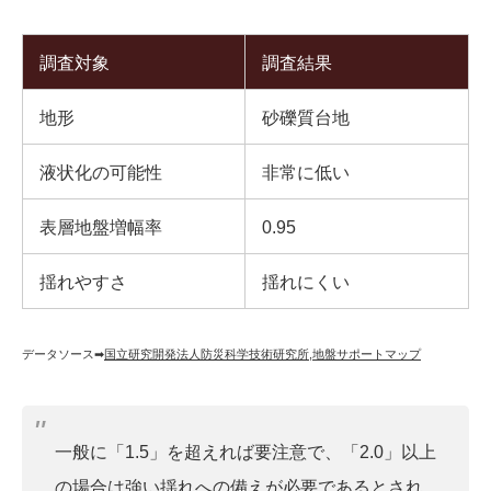
調査対象
調査結果
地形
砂礫質台地
液状化の可能性
非常に低い
表層地盤増幅率
0.95
揺れやすさ
揺れにくい
データソース➡︎
国立研究開発法人防災科学技術研究所
,
地盤サポートマップ
一般に「1.5」を超えれば要注意で、「2.0」以上
の場合は強い揺れへの備えが必要であるとされ