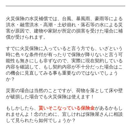
火災保険の水災補償では、台風、暴風雨、豪雨等による
洪水・融雪洪水・高潮・土砂崩れ・落石等の水による災
害が原因で、建物や家財が所定の損害を受けた場合に補
償が受けられます。
すでに火災保険に入っていると言う方でも、いざという
時に色々な条件付が有ったりで保険が降りないと言う可
能性も無きにしも非ずなので、実際に現在契約している
内容を確認して、もし契約内容が不十分だった場合はこ
の機会に見直してみる事も重要なのではないでしょう
か？
災害の場合は当然のことですが、荷物を落として床や壁
が破損した場合でも火災保険は使えます！
もしかしたら、
貰いそこなっている保険金
があるかもし
れませんよ！念のために、宜しければ保険屋さんに相談
して見られたら如何でしょうか？