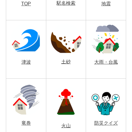
駅名検索
TOP
地震
土砂
津波
大雨・台風
竜巻
防災クイズ
火山