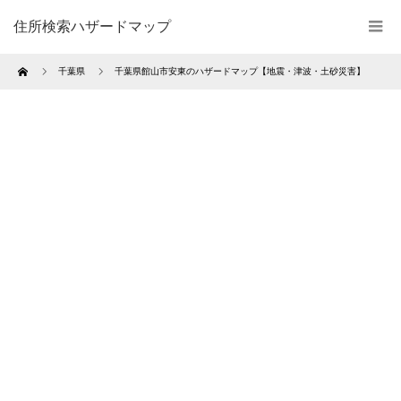
住所検索ハザードマップ
Home
千葉県
千葉県館山市安東のハザードマップ【地震・津波・土砂災害】