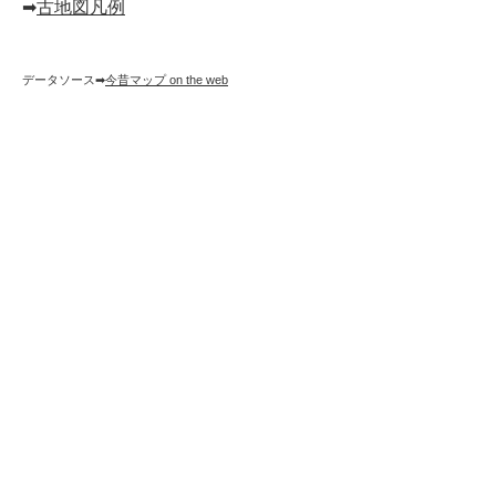
➡︎
古地図凡例
データソース➡︎
今昔マップ on the web