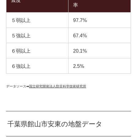
震度
率
５弱以上
97.7%
５強以上
67.4%
６弱以上
20.1%
６強以上
2.5%
データソース➡︎
国立研究開発法人防災科学技術研究所
千葉県館山市安東の地盤データ