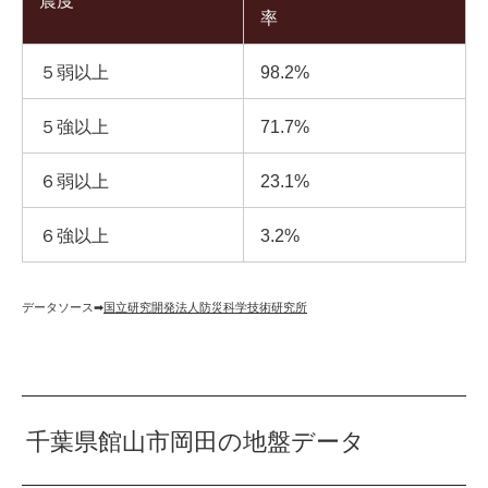
震度
率
５弱以上
98.2%
５強以上
71.7%
６弱以上
23.1%
６強以上
3.2%
データソース➡︎
国立研究開発法人防災科学技術研究所
千葉県館山市岡田の地盤データ