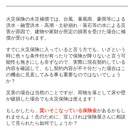
火災保険の水災補償では、台風、暴風雨、豪雨等による
洪水・融雪洪水・高潮・土砂崩れ・落石等の水による災
害が原因で、建物や家財が所定の損害を受けた場合に補
償が受けられます。
すでに火災保険に入っていると言う方でも、いざという
時に色々な条件付が有ったりで保険が降りないと言う可
能性も無きにしも非ずなので、実際に現在契約している
内容を確認して、もし契約内容が不十分だった場合はこ
の機会に見直してみる事も重要なのではないでしょう
か？
災害の場合は当然のことですが、荷物を落として床や壁
が破損した場合でも火災保険は使えます！
もしかしたら、
貰いそこなっている保険金
があるかもし
れませんよ！念のために、宜しければ保険屋さんに相談
して見られたら如何でしょうか？