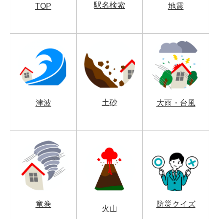
駅名検索
TOP
地震
土砂
津波
大雨・台風
竜巻
防災クイズ
火山