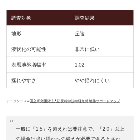
調査対象
調査結果
地形
丘陵
液状化の可能性
非常に低い
表層地盤増幅率
1.02
揺れやすさ
やや揺れにくい
データソース➡︎
国立研究開発法人防災科学技術研究所
,
地盤サポートマップ
一般に「1.5」を超えれば要注意で、「2.0」以上
の場合は強い揺れへの備えが必要であるとされ