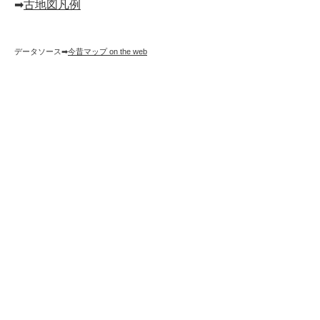
➡︎
古地図凡例
データソース➡︎
今昔マップ on the web