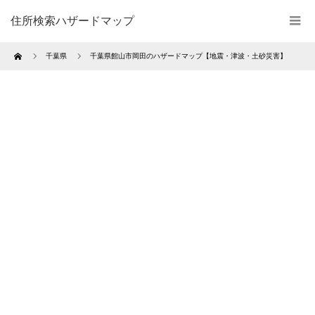
住所検索ハザードマップ
Home
千葉県
千葉県館山市岡田のハザードマップ【地震・津波・土砂災害】