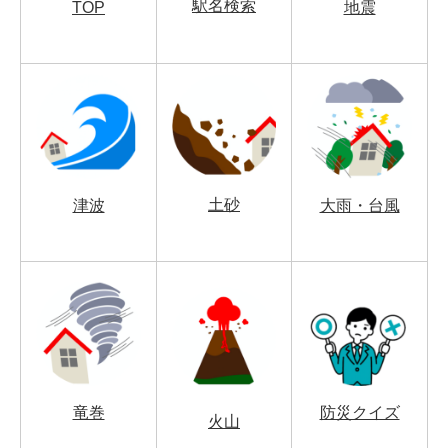
駅名検索
TOP
地震
土砂
津波
大雨・台風
竜巻
防災クイズ
火山