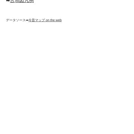
➡︎
古地図凡例
データソース➡︎
今昔マップ on the web