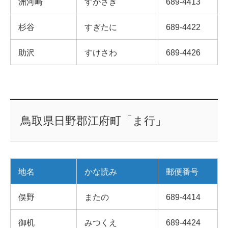
洲河崎
すがさき
689-4413
杉谷
すぎたに
689-4422
助沢
すけさわ
689-4426
鳥取県日野郡江府町「ま行」
地名
かな読み
郵便番号
俣野
またの
689-4414
御机
みつくえ
689-4424