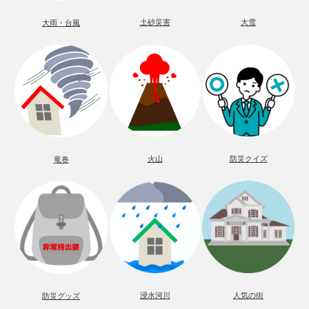
土砂災害
大雪
大雨・台風
火山
防災クイズ
竜巻
浸水河川
人気の街
防災グッズ