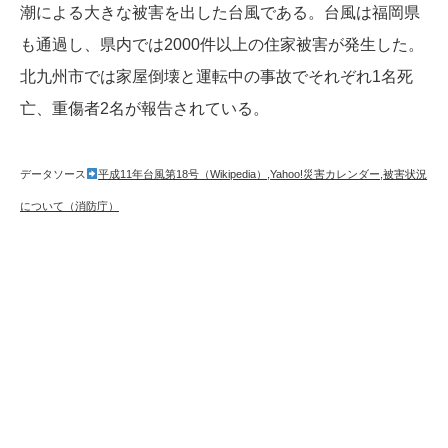
潮による大きな被害を出した台風である。台風は福岡県
も通過し、県内では2000件以上の住家被害が発生した。
北九州市では家屋倒壊と運転中の事故でそれぞれ1名死
亡、重傷者2名が報告されている。
データソース
平成11年台風第18号（Wikipedia）
,
Yahoo!災害カレンダー
,
被害状況
について（消防庁）