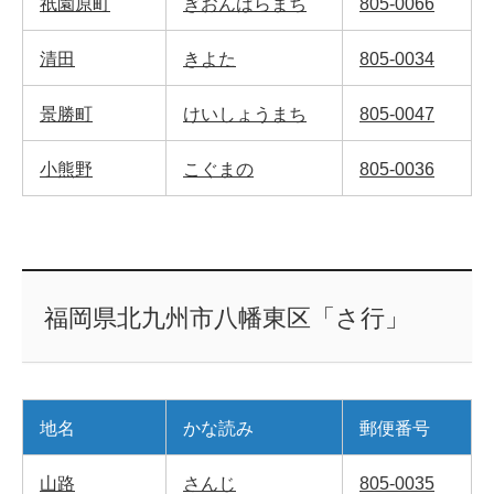
祇園原町
ぎおんばらまち
805-0066
清田
きよた
805-0034
景勝町
けいしょうまち
805-0047
小熊野
こぐまの
805-0036
福岡県北九州市八幡東区「さ行」
地名
かな読み
郵便番号
山路
さんじ
805-0035