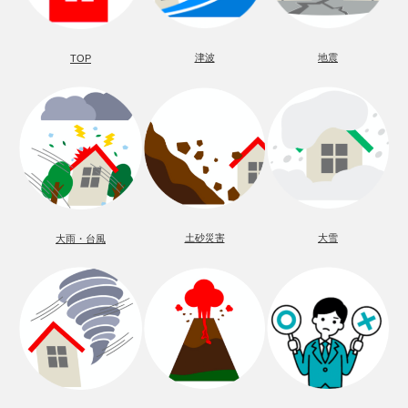
津波
地震
TOP
土砂災害
大雪
大雨・台風