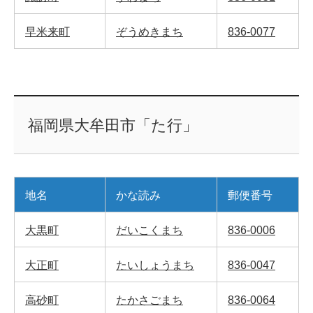
早米来町
ぞうめきまち
836-0077
福岡県大牟田市「た行」
地名
かな読み
郵便番号
大黒町
だいこくまち
836-0006
大正町
たいしょうまち
836-0047
高砂町
たかさごまち
836-0064