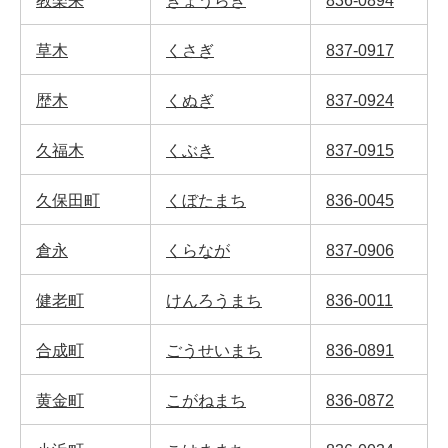
教楽来
きょうらぎ
836-0894
草木
くさぎ
837-0917
歴木
くぬぎ
837-0924
久福木
くぶき
837-0915
久保田町
くぼたまち
836-0045
倉永
くらなが
837-0906
健老町
けんろうまち
836-0011
合成町
ごうせいまち
836-0891
黄金町
こがねまち
836-0872