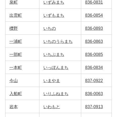
泉町
いずみまち
836-0831
出雲町
いずもまち
836-0854
櫟野
いちの
836-0893
一浦町
いちのうらまち
836-0863
一部町
いちぶまち
836-0085
一本町
いっぽんまち
836-0834
今山
いまやま
837-0922
入船町
いりふねまち
836-0063
岩本
いわもと
837-0913