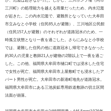
が、氾濫は起きなかった。しかし、三川ポンプ場（同市
三川町）の処理能力を越える雨量だったため、内水氾濫
が起きた。この内水氾濫で、避難所となっていた大牟田
市立みなと小学校（住民85人が避難）、三川地区公民館
（住民157人が避難）のそれぞれが道路冠水のため、一
時孤立状態となり一夜を過ごした。さらにみなと小学校
では、避難した住民の他に道路冠水し帰宅できなかった
約30人の児童と教師21人が建物の2階以上で一夜を過ご
した。この他、福岡県大牟田市樋口町では浸水した住宅
で女性が死亡、福岡県大牟田市上屋敷町でも浸水したア
パート男性が死亡。大牟田市の新港町地先が道路冠水。
福岡県大牟田市にある三池炭鉱専用鉄道敷跡の切土区間
法面が崩落。