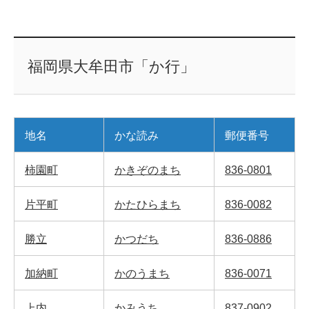
福岡県大牟田市「か行」
地名
かな読み
郵便番号
柿園町
かきぞのまち
836-0801
片平町
かたひらまち
836-0082
勝立
かつだち
836-0886
加納町
かのうまち
836-0071
上内
かみうち
837-0902