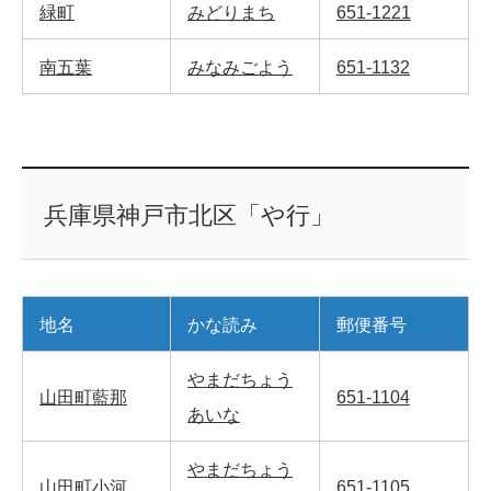
緑町
みどりまち
651-1221
南五葉
みなみごよう
651-1132
兵庫県神戸市北区「や行」
地名
かな読み
郵便番号
やまだちょう
山田町藍那
651-1104
あいな
やまだちょう
山田町小河
651-1105