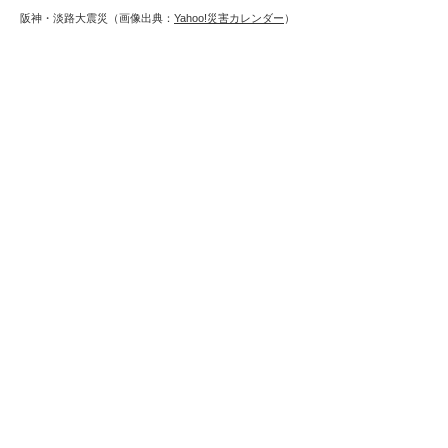
阪神・淡路大震災（画像出典：
Yahoo!災害カレンダー
）