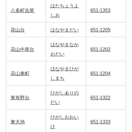
はたちょうよ
八多町吉尾
651-1353
しお
花山台
はなやまだい
651-1205
はなやまなか
花山中尾台
651-1202
おだい
はなやまひが
花山東町
651-1204
しまち
ひがしありの
東有野台
651-1322
だい
ひがしおおい
東大池
651-1333
け