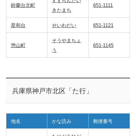
すずらんだい
鈴蘭台北町
651-1111
きたまち
星和台
せいわだい
651-1121
そうやまちょ
惣山町
651-1145
う
兵庫県神戸市北区「た行」
地名
かな読み
郵便番号