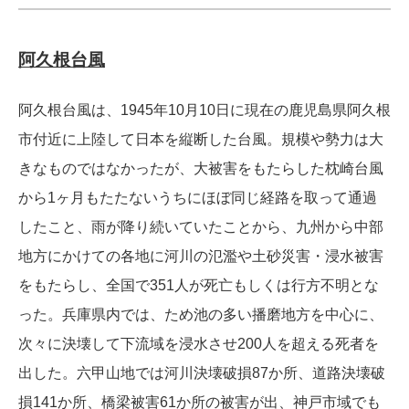
阿久根台風
阿久根台風は、1945年10月10日に現在の鹿児島県阿久根
市付近に上陸して日本を縦断した台風。規模や勢力は大
きなものではなかったが、大被害をもたらした枕崎台風
から1ヶ月もたたないうちにほぼ同じ経路を取って通過
したこと、雨が降り続いていたことから、九州から中部
地方にかけての各地に河川の氾濫や土砂災害・浸水被害
をもたらし、全国で351人が死亡もしくは行方不明とな
った。兵庫県内では、ため池の多い播磨地方を中心に、
次々に決壊して下流域を浸水させ200人を超える死者を
出した。六甲山地では河川決壊破損87か所、道路決壊破
損141か所、橋梁被害61か所の被害が出、神戸市域でも