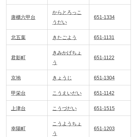
からとろっこ
唐櫃六甲台
651-1334
うだい
北五葉
きたごよう
651-1131
きみかげちょ
君影町
651-1122
う
京地
きょうじ
651-1304
甲栄台
こうえいだい
651-1142
上津台
こうづだい
651-1515
こうようちょ
幸陽町
651-1203
う