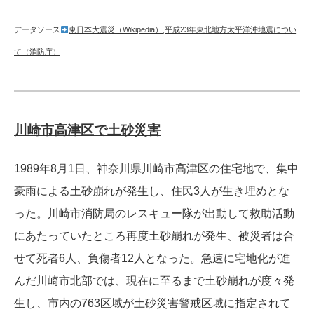
データソース
東日本大震災（Wikipedia）
,
平成23年東北地方太平洋沖地震につい
て（消防庁）
川崎市高津区で土砂災害
1989年8月1日、神奈川県川崎市高津区の住宅地で、集中
豪雨による土砂崩れが発生し、住民3人が生き埋めとな
った。川崎市消防局のレスキュー隊が出動して救助活動
にあたっていたところ再度土砂崩れが発生、被災者は合
せて死者6人、負傷者12人となった。急速に宅地化が進
んだ川崎市北部では、現在に至るまで土砂崩れが度々発
生し、市内の763区域が土砂災害警戒区域に指定されて