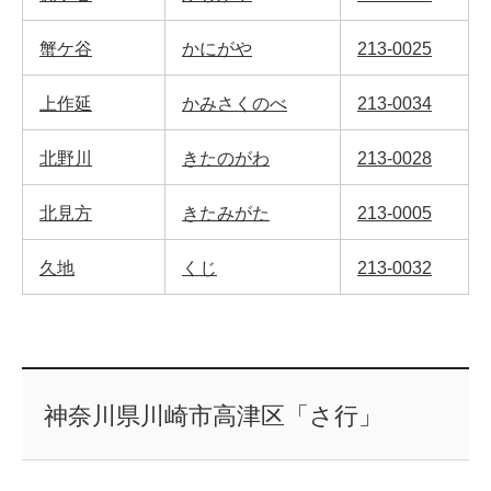
蟹ケ谷
かにがや
213-0025
上作延
かみさくのべ
213-0034
北野川
きたのがわ
213-0028
北見方
きたみがた
213-0005
久地
くじ
213-0032
神奈川県川崎市高津区「さ行」