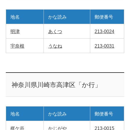
地名
かな読み
郵便番号
明津
あくつ
213-0024
宇奈根
うなね
213-0031
神奈川県川崎市高津区「か行」
地名
かな読み
郵便番号
梶ケ谷
かじがや
213-0015