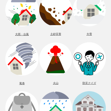
土砂災害
大雪
大雨・台風
火山
防災クイズ
竜巻