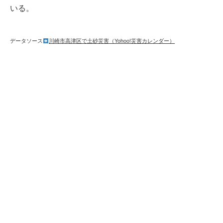
いる。
データソース
川崎市高津区で土砂災害（Yohoo!災害カレンダー）