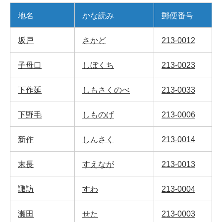
地名
かな読み
郵便番号
坂戸
さかど
213-0012
子母口
しぼくち
213-0023
下作延
しもさくのべ
213-0033
下野毛
しものげ
213-0006
新作
しんさく
213-0014
末長
すえなが
213-0013
諏訪
すわ
213-0004
瀬田
せた
213-0003