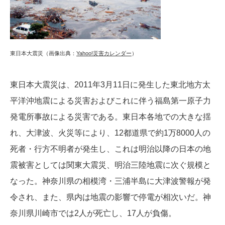
東日本大震災（画像出典：
Yahoo!災害カレンダー
）
東日本大震災は、2011年3月11日に発生した東北地方太
平洋沖地震による災害およびこれに伴う福島第一原子力
発電所事故による災害である。東日本各地での大きな揺
れ、大津波、火災等により、12都道県で約1万8000人の
死者・行方不明者が発生し、これは明治以降の日本の地
震被害としては関東大震災、明治三陸地震に次ぐ規模と
なった。神奈川県の相模湾・三浦半島に大津波警報が発
令され、また、県内は地震の影響で停電が相次いだ。神
奈川県川崎市では2人が死亡し、17人が負傷。