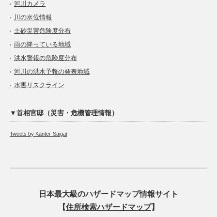
河川カメラ
川の水位情報
土砂災害危険度分布
雨の降っている地域
洪水警報の危険度分布
河川の洪水予報の発表地域
水害リスクライン
▼首相官邸（災害・危機管理情報）
Tweets by Kantei_Saigai
日本最大級のハザードマップ情報サイト
【
住所検索ハザードマップ
】