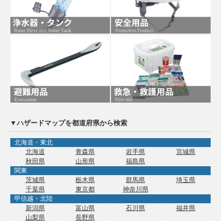
▼ハザードマップを都道府県から検索
北海道・東北
北海道
青森県
岩手県
宮城県
秋田県
山形県
福島県
関東
茨城県
栃木県
群馬県
埼玉県
千葉県
東京都
神奈川県
甲信越・北陸
新潟県
富山県
石川県
福井県
山梨県
長野県