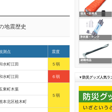
上の地震歴史
観測点
震度
和水町江田
５弱
和水町江田
６弱
▼防災グッズ人気ラ
玉東町木葉
５弱
熊本北区植木町