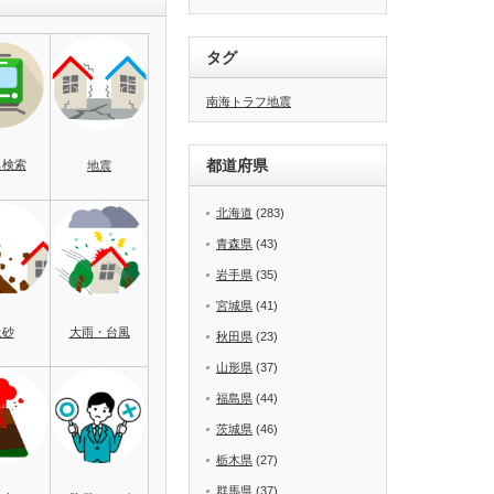
タグ
南海トラフ地震
都道府県
名検索
地震
北海道
(283)
青森県
(43)
岩手県
(35)
宮城県
(41)
土砂
大雨・台風
秋田県
(23)
山形県
(37)
福島県
(44)
茨城県
(46)
栃木県
(27)
群馬県
(37)