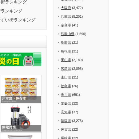
い街ランキング
大阪府
(3,472)
街ランキング
兵庫県
(5,201)
やすい街ランキング
奈良県
(41)
和歌山県
(1,596)
鳥取県
(21)
島根県
(21)
岡山県
(2,189)
広島県
(2,098)
山口県
(21)
徳島県
(26)
香川県
(691)
愛媛県
(22)
高知県
(37)
福岡県
(3,276)
佐賀県
(22)
長崎県
(22)