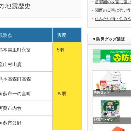
首都圏の災害に強
上の地震歴史
関西の災害に強い
住みたい街・住み
観測点
震度
▼防災グッズ通販
熊本美里町永富
5弱
産山村山鹿
熊本高森町高森
阿蘇市一の宮町
５弱
阿蘇市内牧
阿蘇市波野