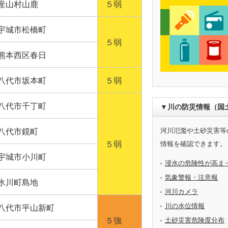
産山村山鹿
５弱
宇城市松橋町
５弱
熊本西区春日
八代市坂本町
５弱
八代市千丁町
▼川の防災情報（国
河川氾濫や土砂災害等
八代市鏡町
情報を確認できます。
５弱
宇城市小川町
浸水の危険性が高ま
気象警報・注意報
氷川町島地
河川カメラ
川の水位情報
八代市平山新町
土砂災害危険度分布
５強