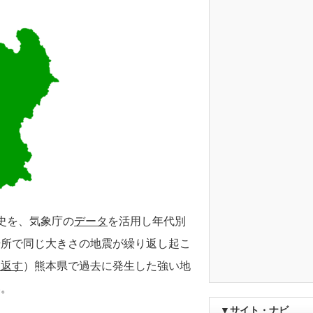
史を、気象庁の
データ
を活用し年代別
場所で同じ大きさの地震が繰り返し起こ
り返す
）熊本県で過去に発生した強い地
い。
▼サイト・ナビ