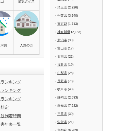
火山
防災クイズ
埼玉県
(2,926)
千葉県
(3,540)
東京都
(1,713)
神奈川県
(2,138)
新潟県
(39)
水河川
人気の街
富山県
(17)
石川県
(21)
福井県
(19)
山梨県
(28)
長野県
(78)
県ランキング
岐阜県
(43)
県ランキング
静岡県
(2,893)
県ランキング
愛知県
(7,232)
波想定
三重県
(30)
津波到着時間
滋賀県
(21)
災害年表一覧
京都府
(6,289)