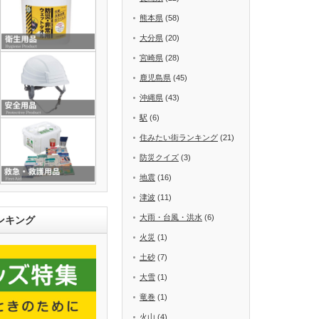
熊本県
(58)
大分県
(20)
宮崎県
(28)
鹿児島県
(45)
沖縄県
(43)
駅
(6)
住みたい街ランキング
(21)
防災クイズ
(3)
地震
(16)
津波
(11)
大雨・台風・洪水
(6)
ンキング
火災
(1)
土砂
(7)
大雪
(1)
竜巻
(1)
火山
(4)