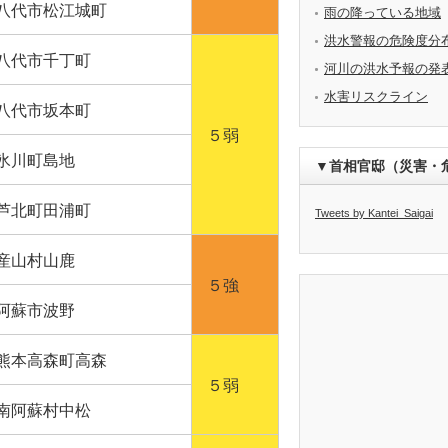
八代市松江城町
雨の降っている地域
洪水警報の危険度分
八代市千丁町
河川の洪水予報の発
水害リスクライン
八代市坂本町
５弱
氷川町島地
▼首相官邸（災害・
芦北町田浦町
Tweets by Kantei_Saigai
産山村山鹿
５強
阿蘇市波野
熊本高森町高森
５弱
南阿蘇村中松