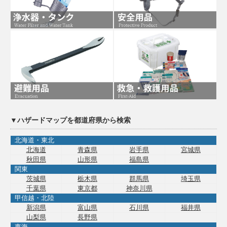
▼ハザードマップを都道府県から検索
北海道・東北
北海道
青森県
岩手県
宮城県
秋田県
山形県
福島県
関東
茨城県
栃木県
群馬県
埼玉県
千葉県
東京都
神奈川県
甲信越・北陸
新潟県
富山県
石川県
福井県
山梨県
長野県
東海