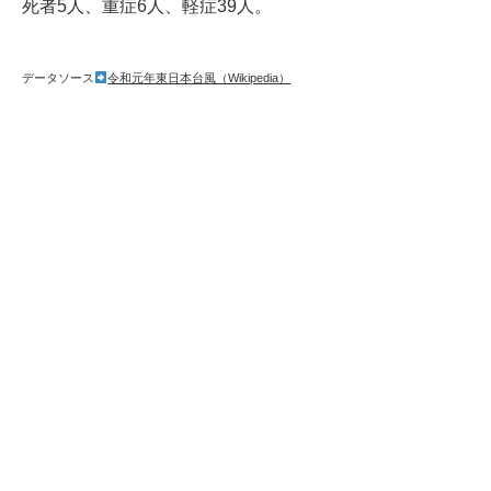
死者5人、重症6人、軽症39人。
データソース
令和元年東日本台風（Wikipedia）