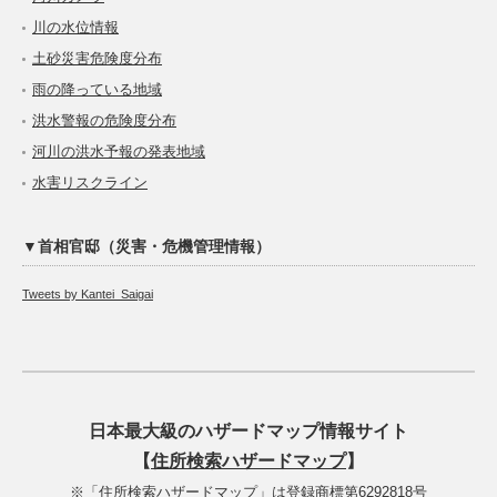
川の水位情報
土砂災害危険度分布
雨の降っている地域
洪水警報の危険度分布
河川の洪水予報の発表地域
水害リスクライン
▼首相官邸（災害・危機管理情報）
Tweets by Kantei_Saigai
日本最大級のハザードマップ情報サイト
【
住所検索ハザードマップ
】
※「住所検索ハザードマップ」は登録商標第6292818号