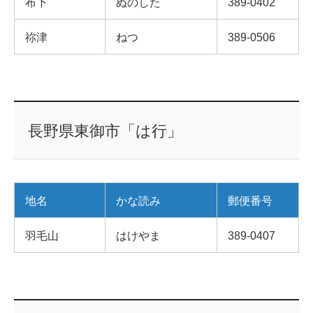
布下
ぬのした
389-0402
祢津
ねつ
389-0506
長野県東御市「は行」
地名
かな読み
郵便番号
羽毛山
はけやま
389-0407