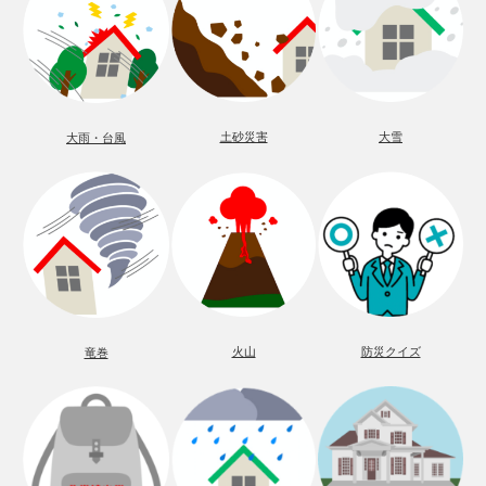
土砂災害
大雪
大雨・台風
火山
防災クイズ
竜巻