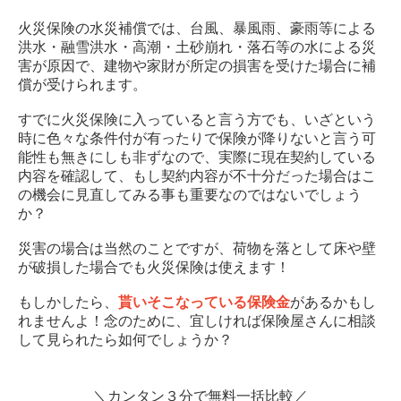
火災保険の水災補償では、台風、暴風雨、豪雨等による
洪水・融雪洪水・高潮・土砂崩れ・落石等の水による災
害が原因で、建物や家財が所定の損害を受けた場合に補
償が受けられます。
すでに火災保険に入っていると言う方でも、いざという
時に色々な条件付が有ったりで保険が降りないと言う可
能性も無きにしも非ずなので、実際に現在契約している
内容を確認して、もし契約内容が不十分だった場合はこ
の機会に見直してみる事も重要なのではないでしょう
か？
災害の場合は当然のことですが、荷物を落として床や壁
が破損した場合でも火災保険は使えます！
もしかしたら、
貰いそこなっている保険金
があるかもし
れませんよ！念のために、宜しければ保険屋さんに相談
して見られたら如何でしょうか？
＼カンタン３分で無料一括比較／