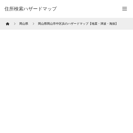
住所検索ハザードマップ
Home
岡山県
岡山県岡山市中区浜のハザードマップ【地震・津波・海抜】