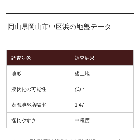
岡山県岡山市中区浜の地盤データ
調査対象
調査結果
地形
盛土地
液状化の可能性
低い
表層地盤増幅率
1.47
揺れやすさ
中程度