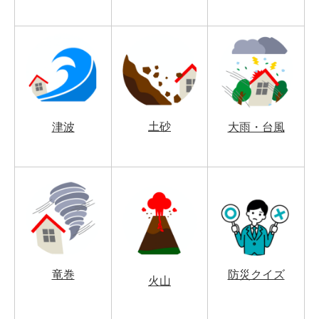
土砂
津波
大雨・台風
竜巻
防災クイズ
火山