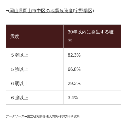
➡︎
岡山県岡山市中区の地震危険度(宇野学区)
30年以内に発生する確
震度
率
５弱以上
82.3%
５強以上
66.8%
６弱以上
29.3%
６強以上
3.4%
データソース➡︎
国立研究開発法人防災科学技術研究所