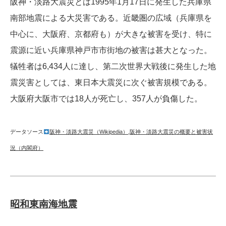
阪神・淡路大震災とは1995年1月17日に発生した兵庫県
南部地震による大災害である。近畿圏の広域（兵庫県を
中心に、大阪府、京都府も）が大きな被害を受け、特に
震源に近い兵庫県神戸市市街地の被害は甚大となった。
犠牲者は6,434人に達し、第二次世界大戦後に発生した地
震災害としては、東日本大震災に次ぐ被害規模である。
大阪府大阪市では18人が死亡し、357人が負傷した。
データソース
阪神・淡路大震災（Wikipedia）
,
阪神・淡路大震災の概要と被害状
況（内閣府）
昭和東南海地震