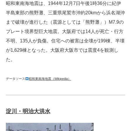
昭和東南海地震は、1944年12月7日午後1時36分に紀伊
半島東部の熊野灘、三重県尾鷲市沖約20kmから浜名湖沖
まで破壊が進行した（震源としては「熊野灘」）M7.9の
プレート境界型巨大地震。大阪府では14人が死亡・行方
不明、135人が負傷。住宅への被害は全壊が199棟、半壊
が1,629棟となった。大阪府大阪市では震度4を観測し
た。
データソース
昭和東南海地震（Wikipedia）
淀川・明治大洪水