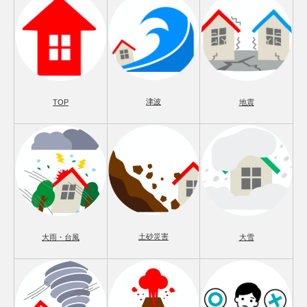
津波
TOP
地震
土砂災害
大雨・台風
大雪