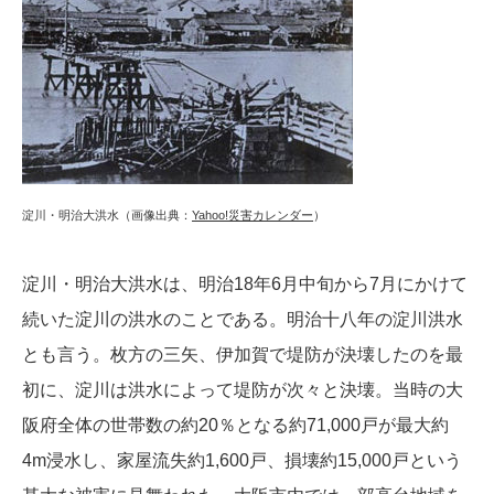
淀川・明治大洪水（画像出典：
Yahoo!災害カレンダー
）
淀川・明治大洪水は、明治18年6月中旬から7月にかけて
続いた淀川の洪水のことである。明治十八年の淀川洪水
とも言う。枚方の三矢、伊加賀で堤防が決壊したのを最
初に、淀川は洪水によって堤防が次々と決壊。当時の大
阪府全体の世帯数の約20％となる約71,000戸が最大約
4m浸水し、家屋流失約1,600戸、損壊約15,000戸という