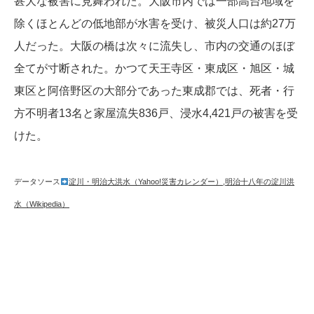
甚大な被害に見舞われた。大阪市内では一部高台地域を
除くほとんどの低地部が水害を受け、被災人口は約27万
人だった。大阪の橋は次々に流失し、市内の交通のほぼ
全てが寸断された。かつて天王寺区・東成区・旭区・城
東区と阿倍野区の大部分であった東成郡では、死者・行
方不明者13名と家屋流失836戸、浸水4,421戸の被害を受
けた。
データソース
淀川・明治大洪水（Yahoo!災害カレンダー）
,
明治十八年の淀川洪
水（Wikipedia）