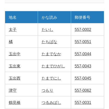
地名
かな読み
郵便番号
太子
たいし
557-0002
橘
たちばな
557-0051
玉出中
たまでなか
557-0044
玉出東
たまでひがし
557-0043
玉出西
たまでにし
557-0045
津守
つもり
557-0062
鶴見橋
つるみばし
557-0031