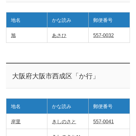
地名
かな読み
郵便番号
旭
あさひ
557-0032
大阪府大阪市西成区「か行」
地名
かな読み
郵便番号
岸里
きしのさと
557-0041