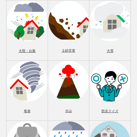
土砂災害
大雨・台風
大雪
火山
竜巻
防災クイズ