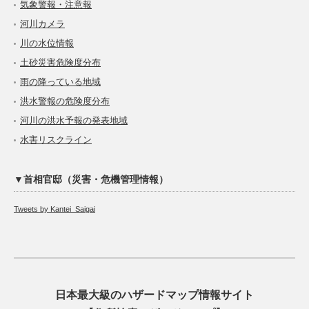
気象警報・注意報
河川カメラ
川の水位情報
土砂災害危険度分布
雨の降っている地域
洪水警報の危険度分布
河川の洪水予報の発表地域
水害リスクライン
▼首相官邸（災害・危機管理情報）
Tweets by Kantei_Saigai
日本最大級のハザードマップ情報サイト