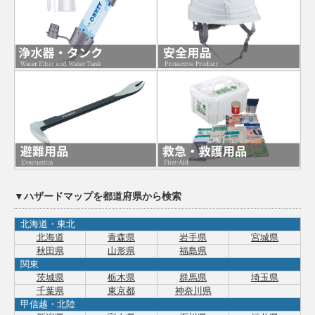
▼ハザードマップを都道府県から検索
北海道・東北
北海道
青森県
岩手県
宮城県
秋田県
山形県
福島県
関東
茨城県
栃木県
群馬県
埼玉県
千葉県
東京都
神奈川県
甲信越・北陸