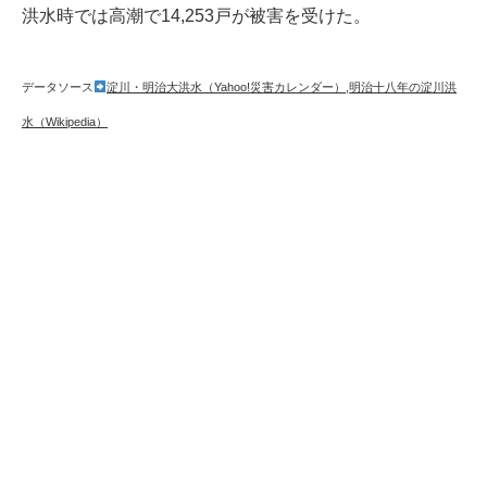
洪水時では高潮で14,253戸が被害を受けた。
データソース
淀川・明治大洪水（Yahoo!災害カレンダー）
,
明治十八年の淀川洪
水（Wikipedia）