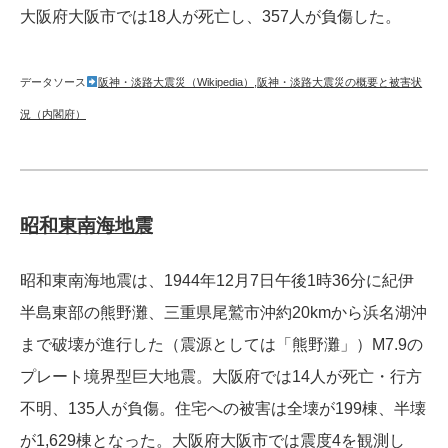
大阪府大阪市では18人が死亡し、357人が負傷した。
データソース
阪神・淡路大震災（Wikipedia）
,
阪神・淡路大震災の概要と被害状
況（内閣府）
昭和東南海地震
昭和東南海地震は、1944年12月7日午後1時36分に紀伊
半島東部の熊野灘、三重県尾鷲市沖約20kmから浜名湖沖
まで破壊が進行した（震源としては「熊野灘」）M7.9の
プレート境界型巨大地震。大阪府では14人が死亡・行方
不明、135人が負傷。住宅への被害は全壊が199棟、半壊
が1,629棟となった。大阪府大阪市では震度4を観測し