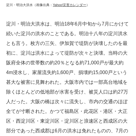
淀川・明治大洪水（画像出典：
Yahoo!災害カレンダー
）
淀川・明治大洪水は、明治18年6月中旬から7月にかけて
続いた淀川の洪水のことである。明治十八年の淀川洪水
とも言う。枚方の三矢、伊加賀で堤防が決壊したのを最
初に、淀川は洪水によって堤防が次々と決壊。当時の大
阪府全体の世帯数の約20％となる約71,000戸が最大約
4m浸水し、家屋流失約1,600戸、損壊約15,000戸という
甚大な被害に見舞われた。大阪市内では一部高台地域を
除くほとんどの低地部が水害を受け、被災人口は約27万
人だった。大阪の橋は次々に流失し、市内の交通のほぼ
全てが寸断された。かつて福島区・此花区・港区・大正
区・西淀川区・東淀川区・淀川区と浪速区と西成区の大
部分であった西成郡は6月の洪水は免れたものの、7月の