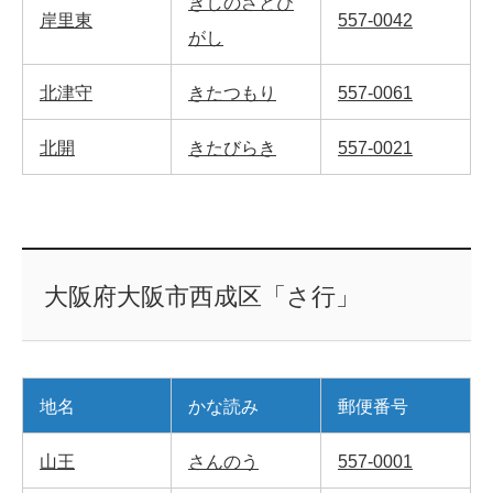
きしのさとひ
岸里東
557-0042
がし
北津守
きたつもり
557-0061
北開
きたびらき
557-0021
大阪府大阪市西成区「さ行」
地名
かな読み
郵便番号
山王
さんのう
557-0001