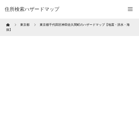
住所検索ハザードマップ
Home
東京都
東京都千代田区神田佐久間町のハザードマップ【地震・洪水・海
抜】