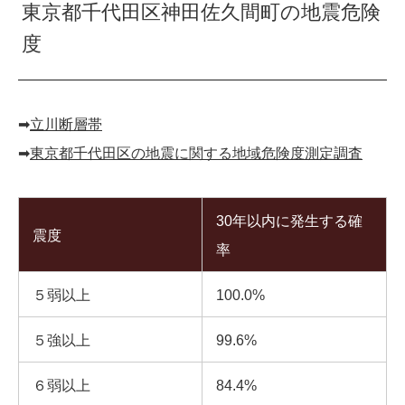
東京都千代田区神田佐久間町の地震危険
度
➡︎
立川断層帯
➡︎
東京都千代田区の地震に関する地域危険度測定調査
30年以内に発生する確
震度
率
５弱以上
100.0%
５強以上
99.6%
６弱以上
84.4%