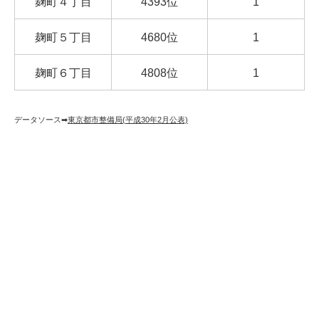
麹町４丁目
4393位
1
麹町５丁目
4680位
1
麹町６丁目
4808位
1
データソース➡︎
東京都市整備局(平成30年2月公表)