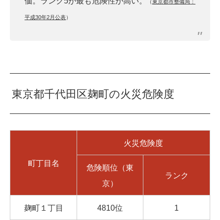
価。ランク5が最も危険性が高い。
（
東京都市整備局：
平成30年2月公表
）
東京都千代田区麹町の火災危険度
火災危険度
町丁目名
危険順位（東
ランク
京）
麹町１丁目
4810位
1