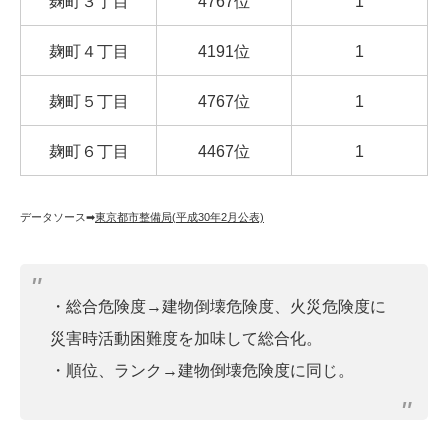
麹町３丁目
4767位
1
麹町４丁目
4191位
1
麹町５丁目
4767位
1
麹町６丁目
4467位
1
データソース➡︎
東京都市整備局(平成30年2月公表)
・総合危険度→建物倒壊危険度、火災危険度に
災害時活動困難度を加味して総合化。
・順位、ランク→建物倒壊危険度に同じ。