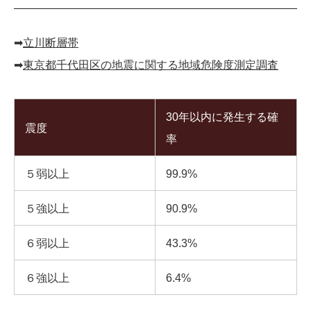
➡︎
立川断層帯
➡︎
東京都千代田区の地震に関する地域危険度測定調査
30年以内に発生する確
震度
率
５弱以上
99.9%
５強以上
90.9%
６弱以上
43.3%
６強以上
6.4%