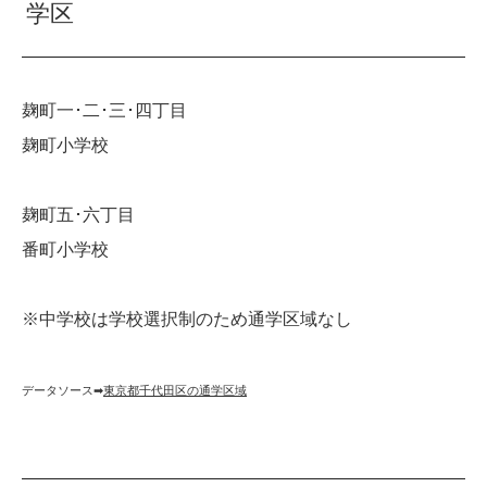
学区
麹町一･二･三･四丁目
麹町小学校
麹町五･六丁目
番町小学校
※中学校は学校選択制のため通学区域なし
データソース➡︎
東京都千代田区の通学区域