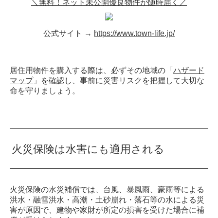
＼無料！ネット未公開優良物件が随時届く／
公式サイト →
https://www.town-life.jp/
居住用物件を購入する際は、必ずその地域の「
ハザード
マップ
」を確認し、事前に災害リスクを把握して大切な
命を守りましょう。
火災保険は水害にも適用される
火災保険の水災補償では、台風、暴風雨、豪雨等による
洪水・融雪洪水・高潮・土砂崩れ・落石等の水による災
害が原因で、建物や家財が所定の損害を受けた場合に補