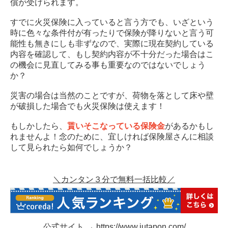
償が受けられます。
すでに火災保険に入っていると言う方でも、いざという
時に色々な条件付が有ったりで保険が降りないと言う可
能性も無きにしも非ずなので、実際に現在契約している
内容を確認して、もし契約内容が不十分だった場合はこ
の機会に見直してみる事も重要なのではないでしょう
か？
災害の場合は当然のことですが、荷物を落として床や壁
が破損した場合でも火災保険は使えます！
もしかしたら、
貰いそこなっている保険金
があるかもし
れませんよ！念のために、宜しければ保険屋さんに相談
して見られたら如何でしょうか？
＼カンタン３分で無料一括比較／
公式サイト →
https://www.jutapon.com/