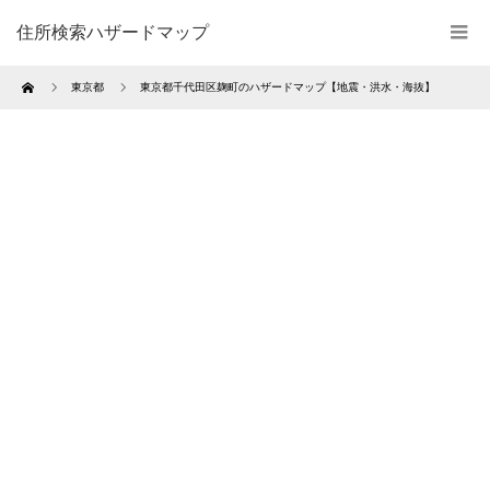
住所検索ハザードマップ
Home
東京都
東京都千代田区麹町のハザードマップ【地震・洪水・海抜】