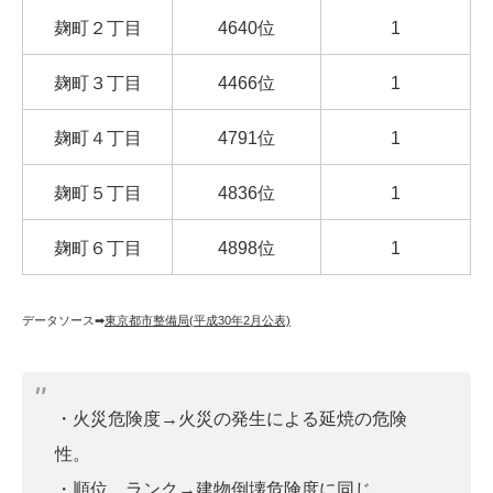
麹町２丁目
4640位
1
麹町３丁目
4466位
1
麹町４丁目
4791位
1
麹町５丁目
4836位
1
麹町６丁目
4898位
1
データソース➡︎
東京都市整備局(平成30年2月公表)
・火災危険度→火災の発生による延焼の危険
性。
・順位、ランク→建物倒壊危険度に同じ。