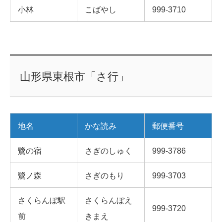
小林
こばやし
999-3710
山形県東根市「さ行」
地名
かな読み
郵便番号
鷺の宿
さぎのしゅく
999-3786
鷺ノ森
さぎのもり
999-3703
さくらんぼ駅
さくらんぼえ
999-3720
前
きまえ