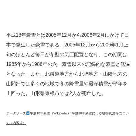
平成18年豪雪とは2005年12月から2006年2月にかけて日
本で発生した豪雪である。2005年12月から2006年1月上
旬のほとんど毎日が冬型の気圧配置となり、この期間は
1985年から1986年の六一豪雪以来の記録的な豪雪と低温
となった。また、北海道地方から北陸地方・山陰地方の
山間部では多くの地域で冬の降雪量や最深積雪が平年を
上回った。山形県東根市では2人が死亡した。
データソース
平成18年豪雪（Wikipedia）
,
平成18年豪雪による被害状況等につい
て（内閣府）