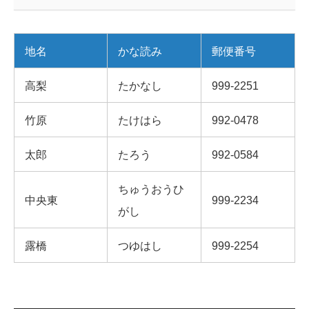
地名
かな読み
郵便番号
高梨
たかなし
999-2251
竹原
たけはら
992-0478
太郎
たろう
992-0584
ちゅうおうひ
中央東
999-2234
がし
露橋
つゆはし
999-2254