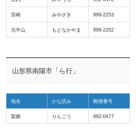
宮崎
みやざき
999-2253
元中山
もとなかやま
999-2202
山形県南陽市「ら行」
地名
かな読み
郵便番号
梨郷
りんごう
992-0477