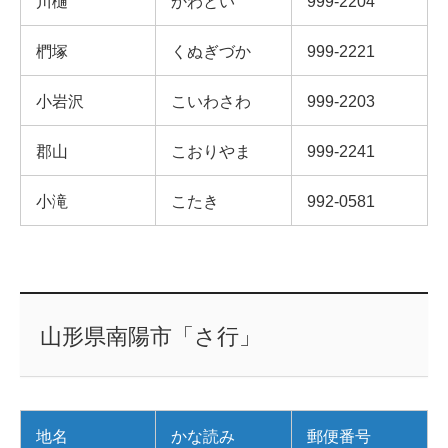
川樋
かわとい
999-2204
椚塚
くぬぎづか
999-2221
小岩沢
こいわさわ
999-2203
郡山
こおりやま
999-2241
小滝
こたき
992-0581
山形県南陽市「さ行」
地名
かな読み
郵便番号