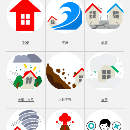
津波
TOP
地震
土砂災害
大雨・台風
大雪