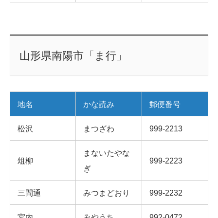
山形県南陽市「ま行」
地名
かな読み
郵便番号
松沢
まつざわ
999-2213
まないたやな
俎柳
999-2223
ぎ
三間通
みつまどおり
999-2232
宮内
みやうち
992-0472