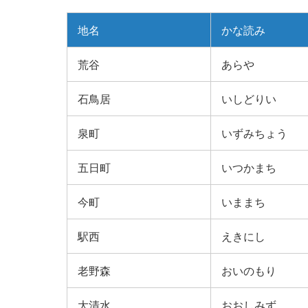
地名
かな読み
荒谷
あらや
石鳥居
いしどりい
泉町
いずみちょう
五日町
いつかまち
今町
いままち
駅西
えきにし
老野森
おいのもり
大清水
おおしみず