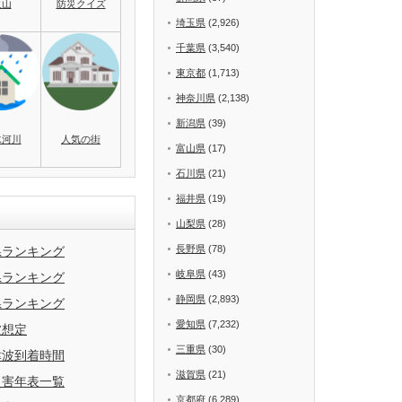
火山
防災クイズ
埼玉県
(2,926)
千葉県
(3,540)
東京都
(1,713)
神奈川県
(2,138)
新潟県
(39)
水河川
人気の街
富山県
(17)
石川県
(21)
福井県
(19)
山梨県
(28)
長野県
(78)
県ランキング
岐阜県
(43)
県ランキング
静岡県
(2,893)
県ランキング
愛知県
(7,232)
波想定
三重県
(30)
津波到着時間
滋賀県
(21)
災害年表一覧
京都府
(6,289)