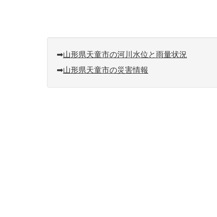
➡︎
山形県天童市の河川水位と雨量状況
➡︎
山形県天童市の災害情報