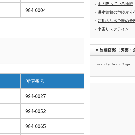
雨の降っている地域
994-0004
洪水警報の危険度分
河川の洪水予報の発
水害リスクライン
▼首相官邸（災害・
Tweets by Kantei_Saigai
郵便番号
994-0027
994-0052
994-0065