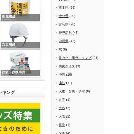
熊本県
(58)
大分県
(20)
宮崎県
(28)
鹿児島県
(45)
沖縄県
(43)
駅
(6)
住みたい街ランキング
(21)
防災クイズ
(3)
地震
(16)
津波
(11)
大雨・台風・洪水
(6)
ンキング
火災
(1)
土砂
(7)
大雪
(1)
竜巻
(1)
火山
(4)