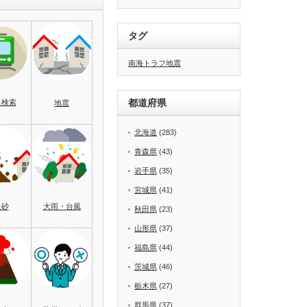
タグ
南海トラフ地震
都道府県
名検索
地震
北海道
(283)
青森県
(43)
岩手県
(35)
宮城県
(41)
土砂
大雨・台風
秋田県
(23)
山形県
(37)
福島県
(44)
茨城県
(46)
栃木県
(27)
群馬県
(37)