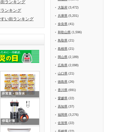
い街ランキング
大阪府
(3,472)
街ランキング
兵庫県
(5,201)
やすい街ランキング
奈良県
(41)
和歌山県
(1,596)
鳥取県
(21)
島根県
(21)
岡山県
(2,189)
広島県
(2,098)
山口県
(21)
徳島県
(26)
香川県
(691)
愛媛県
(22)
高知県
(37)
福岡県
(3,276)
佐賀県
(22)
長崎県
(22)